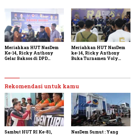
Sesuai Kourum
Depan
Meriahkan HUT NasDem
Meriahkan HUT NasDem
Ke-14, Ricky Anthony
ke-14, Ricky Anthony
Gelar Baksos di DPD
Buka Turnamen Voly
Langkat
RACUP 2025
Rekomendasi untuk kamu
Sambut HUT RI Ke-81,
NasDem Sumut : Yang