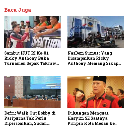
Baca Juga
Sambut HUT RI Ke-81,
NasDem Sumut : Yang
Ricky Anthony Buka
Disampaikan Ricky
Turnamen Sepak Takraw
Anthony Memang Sikap
RA Cup I 2026
Partai
Defri: Walk Out Bobby di
Dukungan Menguat,
Paripurna Tak Perlu
Hasyim SE Saatnya
Dipersoalkan, Sudah
Pimpin Kota Medan ke