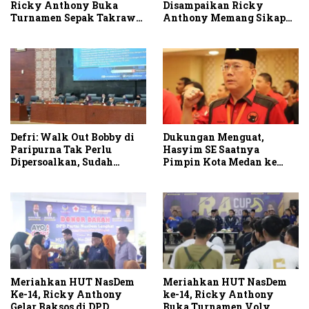
Ricky Anthony Buka
Disampaikan Ricky
Turnamen Sepak Takraw
Anthony Memang Sikap
RA Cup I 2026
Partai
Defri: Walk Out Bobby di
Dukungan Menguat,
Paripurna Tak Perlu
Hasyim SE Saatnya
Dipersoalkan, Sudah
Pimpin Kota Medan ke
Sesuai Kourum
Depan
Meriahkan HUT NasDem
Meriahkan HUT NasDem
Ke-14, Ricky Anthony
ke-14, Ricky Anthony
Gelar Baksos di DPD
Buka Turnamen Voly