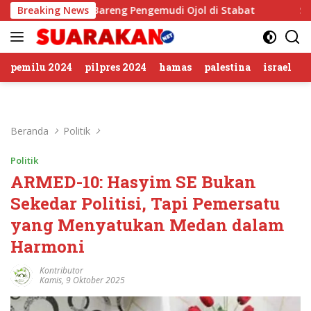
Langsung
kat Ngopi Bareng Pengemudi Ojol di Stabat
Breaking News
Sambut HUT 
ke
konten
pemilu 2024
pilpres 2024
hamas
palestina
israel
Beranda
Politik
Politik
ARMED-10: Hasyim SE Bukan
Sekedar Politisi, Tapi Pemersatu
yang Menyatukan Medan dalam
Harmoni
Kontributor
Kamis, 9 Oktober 2025