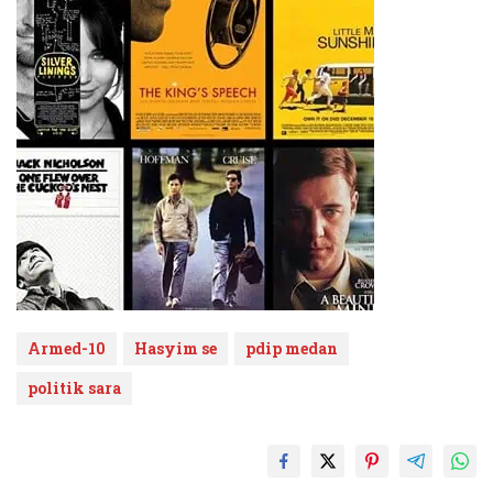
Armed-10
Hasyim se
pdip medan
politik sara