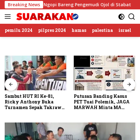
Langsung
polres Langkat Ngopi Bareng Pengemudi Ojol di Stabat
Breaking News
ke
konten
pemilu 2024
pilpres 2024
hamas
palestina
israel
Sambut HUT RI Ke-81,
Putusan Banding Kasus
Ricky Anthony Buka
PET Tuai Polemik, JAGA
Turnamen Sepak Takraw
MARWAH Minta MA
RA Cup I 2026
Periksa Peran Bakrie
Group