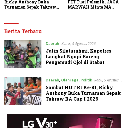
Ricky Anthony Buka
PET Tuai Polemik, JAGA
Turnamen Sepak Takraw
MARWAH Minta MA
RA Cup I 2026
Periksa Peran Bakrie
Group
Suarakan
Berita Terbaru
Daerah
Kamis, 6 Agustus 2026
Jalin Silaturahmi, Kapolres
Langkat Ngopi Bareng
Pengemudi Ojol di Stabat
Daerah
,
Olahraga
,
Politik
Rabu, 5 Agustus
2026
Sambut HUT RI Ke-81, Ricky
Anthony Buka Turnamen Sepak
Takraw RA Cup I 2026