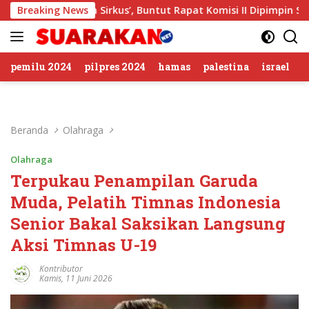
Langsung
rombolan Sirkus’, Buntut Rapat Komisi II Dipimpin Sufmi Das
Breaking News
ke
konten
pemilu 2024
pilpres 2024
hamas
palestina
israel
Beranda
Olahraga
Olahraga
Terpukau Penampilan Garuda
Muda, Pelatih Timnas Indonesia
Senior Bakal Saksikan Langsung
Aksi Timnas U-19
Kontributor
Kamis, 11 Juni 2026