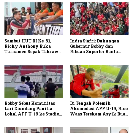
Sambut HUT RI Ke-81,
Indra Sjafri: Dukungan
Ricky Anthony Buka
Gubernur Bobby dan
Turnamen Sepak Takraw
Ribuan Suporter Bantu
RA Cup I 2026
Indonesia Taklukkan
Vietnam
Di Tengah Polemik
Bobby Sebut Komunitas
Akomodasi AFF U-19, Rico
Lari Diundang Panitia
Waas Terekam Asyik Buat
Lokal AFF U-19 ke Stadion
Konten di Stadion
Teladan