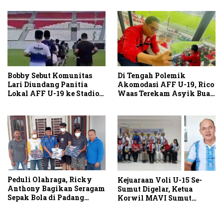
Vietnam
Di Tengah Polemik
Bobby Sebut Komunitas
Akomodasi AFF U-19, Rico
Lari Diundang Panitia
Waas Terekam Asyik Buat
Lokal AFF U-19 ke Stadion
Konten di Stadion
Teladan
Peduli Olahraga, Ricky
Kejuaraan Voli U-15 Se-
Anthony Bagikan Seragam
Sumut Digelar, Ketua
Sepak Bola di Padang
Korwil MAVI Sumut
Tualang dan Secanggang
Kombes Pol A Azas Siagian
: Ajang Pencarian Bibit