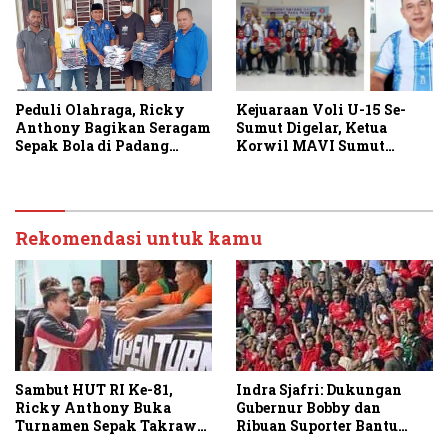
Peduli Olahraga, Ricky
Kejuaraan Voli U-15 Se-
Anthony Bagikan Seragam
Sumut Digelar, Ketua
Sepak Bola di Padang
Korwil MAVI Sumut
Tualang dan Secanggang
Kombes Pol A Azas Siagian
: Ajang Pencarian Bibit
Unggul
Rekomendasi untuk kamu
Sambut HUT RI Ke-81,
Indra Sjafri: Dukungan
Ricky Anthony Buka
Gubernur Bobby dan
Turnamen Sepak Takraw
Ribuan Suporter Bantu
RA Cup I 2026
Indonesia Taklukkan