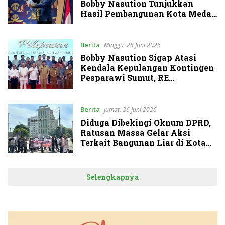
Bobby Nasution Tunjukkan
Hasil Pembangunan Kota Medan
di Eranya
Berita
Minggu, 28 Juni 2026
Bobby Nasution Sigap Atasi
Kendala Kepulangan Kontingen
Pesparawi Sumut, RE
Nainggolan: Bentuk Kepedulian
yang Luar Biasa
Berita
Jumat, 26 Juni 2026
Diduga Dibekingi Oknum DPRD,
Ratusan Massa Gelar Aksi
Terkait Bangunan Liar di Kota
Medan
Selengkapnya