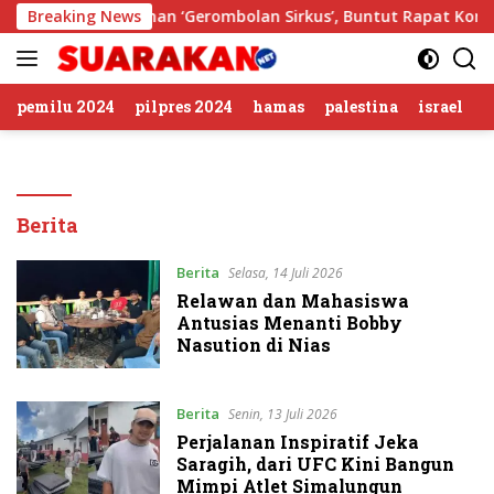
Langsung
 KWP Soal Tuduhan ‘Gerombolan Sirkus’, Buntut Rapat Komisi I
Breaking News
ke
konten
pemilu 2024
pilpres 2024
hamas
palestina
israel
Berita
Berita
Selasa, 14 Juli 2026
Relawan dan Mahasiswa
Antusias Menanti Bobby
Nasution di Nias
Berita
Senin, 13 Juli 2026
Perjalanan Inspiratif Jeka
Saragih, dari UFC Kini Bangun
Mimpi Atlet Simalungun