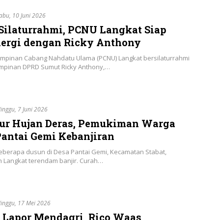
abu, 10 Juni 2026
 Silaturrahmi, PCNU Langkat Siap
nergi dengan Ricky Anthony
Pimpinan Cabang Nahdatu Ulama (PCNU) Langkat bersilaturrahmi
mpinan DPRD Sumut Ricky Anthony,…
inggu, 7 Juni 2026
ur Hujan Deras, Pemukiman Warga
Pantai Gemi Kebanjiran
Beberapa dusun di Desa Pantai Gemi, Kecamatan Stabat,
 Langkat terendam banjir. Curah…
inggu, 17 Mei 2026
 Lapor Mendagri, Rico Waas