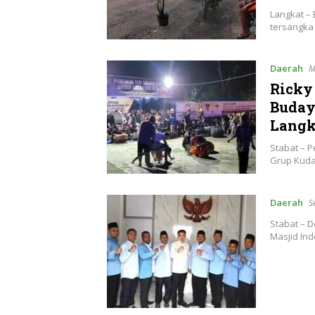
Langkat – 
tersangka
Daerah
M
Ricky
Buday
Langk
Stabat – 
Grup Kuda
Daerah
S
Stabat – 
Masjid In