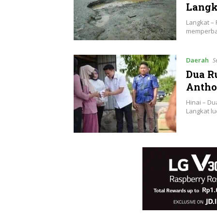
Langk
Langkat –
memperbai
Daerah
S
Dua R
Antho
Hinai – Du
Langkat l