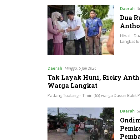
Daerah
S
Dua R
Antho
Hinai – Du
Langkat l
Daerah
Minggu, 5 Juli 2026
Tak Layak Huni, Ricky Ant
Warga Langkat
Padang Tualang – Timin (65) warga Dusun Bukit
Daerah
S
Ondim
Pemka
Pemba