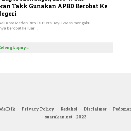
kan Takk Gunakan APBD Berobat Ke
Negeri
ali Kota Medan Rico Tri Putra Bayu Waas mengaku
nya berobat ke luar…
Selengkapnya
de Etik
Privacy Policy
Redaksi
Disclaimer
Pedoman
suarakan.net - 2023