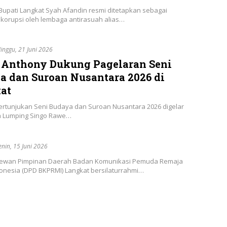
Bupati Langkat Syah Afandin resmi ditetapkan sebagai
 korupsi oleh lembaga antirasuah alias…
inggu, 21 Juni 2026
 Anthony Dukung Pagelaran Seni
a dan Suroan Nusantara 2026 di
at
Pertunjukan Seni Budaya dan Suroan Nusantara 2026 digelar
 Lumping Singo Rawe…
enin, 15 Juni 2026
Dewan Pimpinan Daerah Badan Komunikasi Pemuda Remaja
donesia (DPD BKPRMI) Langkat bersilaturrahmi…