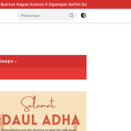
pat Komisi II Dipimpin Sufmi Dasco Ahmad
Jalin Silat
tutup
ainnya