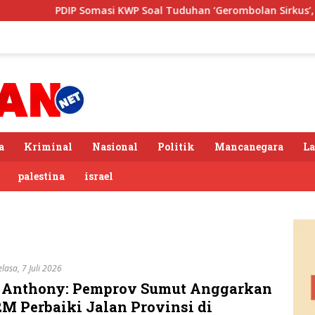
PDIP Somasi KWP Soal Tuduhan ‘Gerombolan Sirkus’, Buntut Ra
a
Kriminal
Nasional
Politik
Mancanegara
L
palestina
israel
elasa, 7 Juli 2026
 Anthony: Pemprov Sumut Anggarkan
2M Perbaiki Jalan Provinsi di