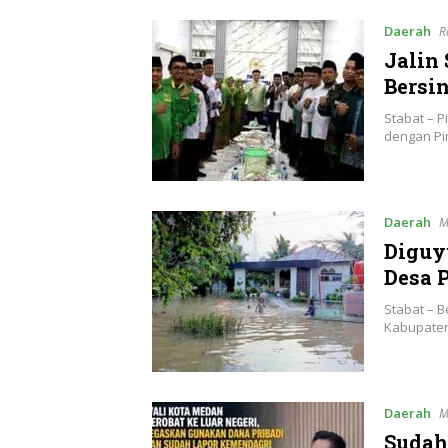
Daerah
R
Jalin
Bersi
Stabat – 
dengan Pi
Daerah
M
Diguy
Desa 
Stabat – 
Kabupaten
Daerah
M
Sudah