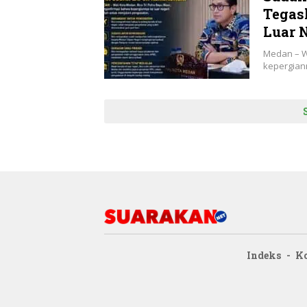
Tegas
Luar 
Medan – W
kepergian
Indeks
Ko