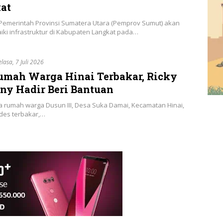
at
 Pemerintah Provinsi Sumatera Utara (Pemprov Sumut) akan
ki infrastruktur di Kabupaten Langkat pada…
elasa, 7 Juli 2026
umah Warga Hinai Terbakar, Ricky
ny Hadir Beri Bantuan
a rumah warga Dusun III, Desa Suka Damai, Kecamatan Hinai,
udes terbakar,…