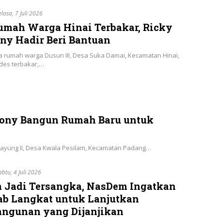
elasa, 7 Juli 2026
umah Warga Hinai Terbakar, Ricky
ny Hadir Beri Bantuan
a rumah warga Dusun III, Desa Suka Damai, Kecamatan Hinai,
udes terbakar,…
hony Bangun Rumah Baru untuk
 Payung II, Desa Kwala Pesilam, Kecamatan Padang…
abtu, 4 Juli 2026
 Jadi Tersangka, NasDem Ingatkan
b Langkat untuk Lanjutkan
ngunan yang Dijanjikan