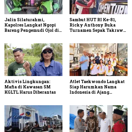
Jalin Silaturahmi,
Sambut HUT RI Ke-81,
Kapolres Langkat Ngopi
Ricky Anthony Buka
Bareng Pengemudi Ojol di
Turnamen Sepak Takraw
Stabat
RA Cup I 2026
Aktivis Lingkungan:
Atlet Taekwondo Langkat
Mafia di Kawasan SM
Siap Harumkan Nama
KGLTL Harus Diberantas
Indonesia di Ajang
Internasional G2 Asian