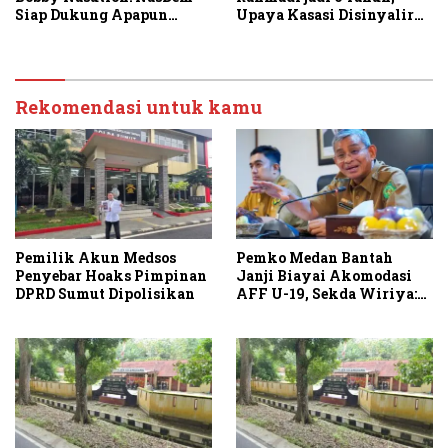
Siap Dukung Apapun
Upaya Kasasi Disinyalir
Kapanpun
Hanya untuk Jatuhkan
Kompol DK
Rekomendasi untuk kamu
Pemilik Akun Medsos
Pemko Medan Bantah
Penyebar Hoaks Pimpinan
Janji Biayai Akomodasi
DPRD Sumut Dipolisikan
AFF U-19, Sekda Wiriya:
Tanggung Jawab PSSI