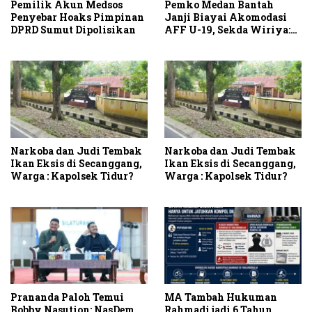
Pemilik Akun Medsos
Pemko Medan Bantah
Penyebar Hoaks Pimpinan
Janji Biayai Akomodasi
DPRD Sumut Dipolisikan
AFF U-19, Sekda Wiriya:
Tanggung Jawab PSSI
Narkoba dan Judi Tembak
Narkoba dan Judi Tembak
Ikan Eksis di Secanggang,
Ikan Eksis di Secanggang,
Warga : Kapolsek Tidur?
Warga : Kapolsek Tidur?
Prananda Paloh Temui
MA Tambah Hukuman
Bobby Nasution: NasDem
Rahmadi jadi 6 Tahun,