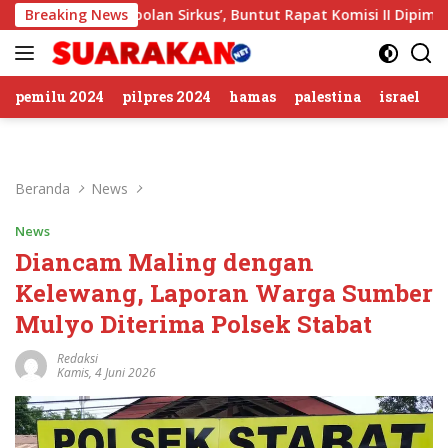
Langsung
n ‘Gerombolan Sirkus’, Buntut Rapat Komisi II Dipimpin Sufmi
Breaking News
ke
konten
pemilu 2024
pilpres 2024
hamas
palestina
israel
Beranda
News
News
Diancam Maling dengan
Kelewang, Laporan Warga Sumber
Mulyo Diterima Polsek Stabat
Redaksi
Kamis, 4 Juni 2026