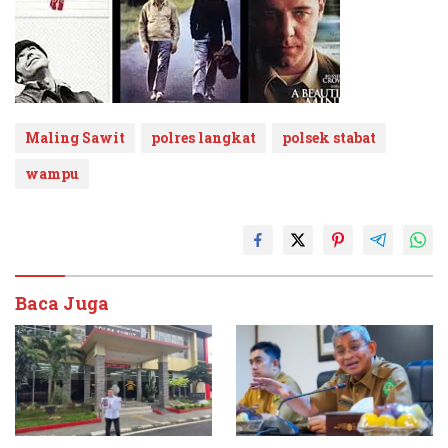
Maling Sawit
polres langkat
polsek stabat
wampu
Baca Juga