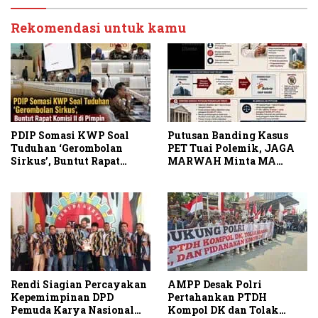
Jaringannya!
Rekomendasi untuk kamu
PDIP Somasi KWP Soal
Putusan Banding Kasus
Tuduhan ‘Gerombolan
PET Tuai Polemik, JAGA
Sirkus’, Buntut Rapat
MARWAH Minta MA
Komisi II Dipimpin Sufmi
Periksa Peran Bakrie
Dasco Ahmad
Group
Rendi Siagian Percayakan
AMPP Desak Polri
Kepemimpinan DPD
Pertahankan PTDH
Pemuda Karya Nasional
Kompol DK dan Tolak