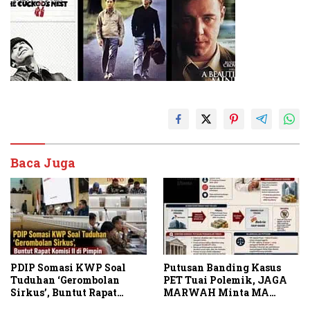
Baca Juga
PDIP Somasi KWP Soal
Putusan Banding Kasus
Tuduhan ‘Gerombolan
PET Tuai Polemik, JAGA
Sirkus’, Buntut Rapat
MARWAH Minta MA
Komisi II Dipimpin Sufmi
Periksa Peran Bakrie