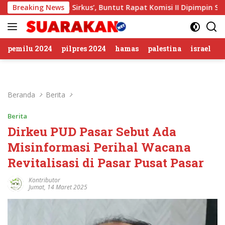
Langsung
rombolan Sirkus’, Buntut Rapat Komisi II Dipimpin Sufmi Dasc
Breaking News
ke
konten
pemilu 2024
pilpres 2024
hamas
palestina
israel
Beranda
Berita
Berita
Dirkeu PUD Pasar Sebut Ada
Misinformasi Perihal Wacana
Revitalisasi di Pasar Pusat Pasar
Kontributor
Jumat, 14 Maret 2025