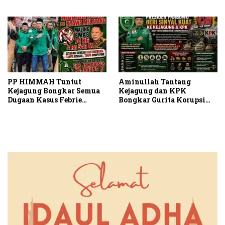
Kota Medan kepada Josef
Upaya Banding
Sembiring
PP HIMMAH Tuntut
Aminullah Tantang
Kejagung Bongkar Semua
Kejagung dan KPK
Dugaan Kasus Febrie
Bongkar Gurita Korupsi
Adriansyah Secara
Rp1.000 Triliun: Kejar
Transparan
Aktor Intelektual dan
Jaringannya!