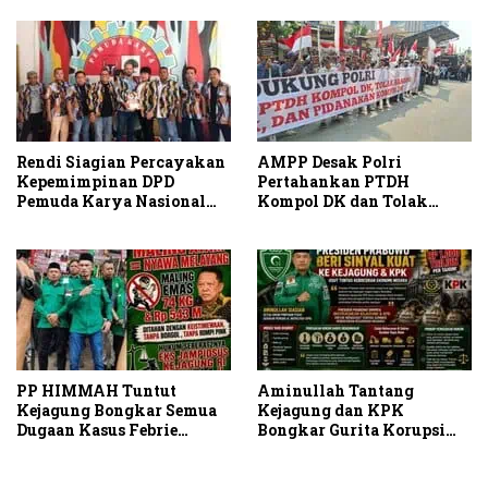
Dasco Ahmad
Group
Rendi Siagian Percayakan
AMPP Desak Polri
Kepemimpinan DPD
Pertahankan PTDH
Pemuda Karya Nasional
Kompol DK dan Tolak
Kota Medan kepada Josef
Upaya Banding
Sembiring
PP HIMMAH Tuntut
Aminullah Tantang
Kejagung Bongkar Semua
Kejagung dan KPK
Dugaan Kasus Febrie
Bongkar Gurita Korupsi
Adriansyah Secara
Rp1.000 Triliun: Kejar
Transparan
Aktor Intelektual dan