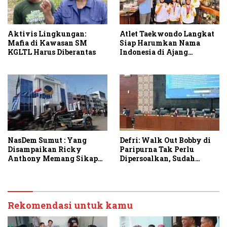
Aktivis Lingkungan:
Atlet Taekwondo Langkat
Mafia di Kawasan SM
Siap Harumkan Nama
KGLTL Harus Diberantas
Indonesia di Ajang
Internasional G2 Asian
NasDem Sumut : Yang
Defri: Walk Out Bobby di
Disampaikan Ricky
Paripurna Tak Perlu
Anthony Memang Sikap
Dipersoalkan, Sudah
Partai
Sesuai Kourum
Rekomendasi untuk kamu