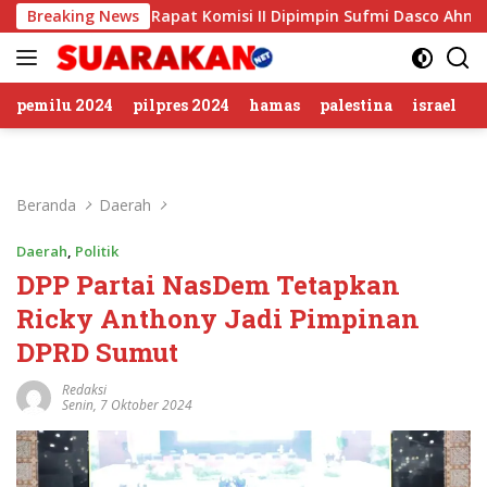
Langsung
 Buntut Rapat Komisi II Dipimpin Sufmi Dasco Ahmad
Breaking News
J
ke
konten
pemilu 2024
pilpres 2024
hamas
palestina
israel
Beranda
Daerah
Daerah
,
Politik
DPP Partai NasDem Tetapkan
Ricky Anthony Jadi Pimpinan
DPRD Sumut
Redaksi
Senin, 7 Oktober 2024