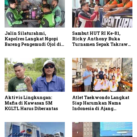
Jalin Silaturahmi,
Sambut HUT RI Ke-81,
Kapolres Langkat Ngopi
Ricky Anthony Buka
Bareng Pengemudi Ojol di
Turnamen Sepak Takraw
Stabat
RA Cup I 2026
Aktivis Lingkungan:
Atlet Taekwondo Langkat
Mafia di Kawasan SM
Siap Harumkan Nama
KGLTL Harus Diberantas
Indonesia di Ajang
Internasional G2 Asian