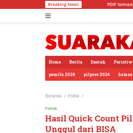
Langsung
Breaking News
PDIP Somasi KWP Soal Tuduhan ‘
ke
konten
tutup
Home
Berita
Daerah
Peristiw
pemilu 2024
pilpres 2024
hamas
Beranda
Politik
Politik
Hasil Quick Count Pi
Unggul dari BISA