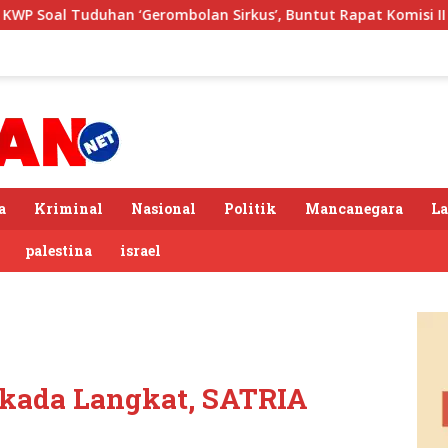
Gerombolan Sirkus’, Buntut Rapat Komisi II Dipimpin Sufmi Da
a
Kriminal
Nasional
Politik
Mancanegara
L
palestina
israel
lkada Langkat, SATRIA