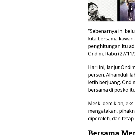
“Sebenarnya ini belu
kita bersama kawan-
penghitungan itu ada
Ondim, Rabu (27/11/
Hari ini, lanjut On
persen. Alhamdulilla
letih berjuang. Ond
bersama di posko itu
Meski demikian, eks 
mengatakan, pihakn
diperoleh, dan teta
Bersama Me