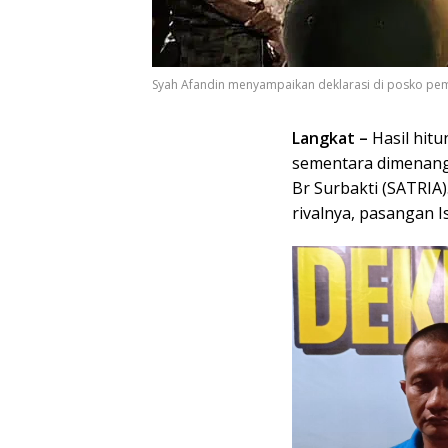
Syah Afandin menyampaikan deklarasi di posko p
Langkat –
Hasil hitu
sementara dimenang
Br Surbakti (SATRIA)
rivalnya, pasangan I