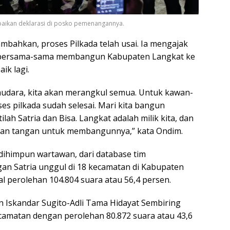
aikan deklarasi di posko pemenangannya.
ahkan, proses Pilkada telah usai. Ia mengajak
 bersama-sama membangun Kabupaten Langkat ke
ik lagi.
saudara, kita akan merangkul semua. Untuk kawan-
es pilkada sudah selesai. Mari kita bangun
tilah Satria dan Bisa. Langkat adalah milik kita, dan
gan tangan untuk membangunnya,” kata Ondim.
 dihimpun wartawan, dari database tim
n Satria unggul di 18 kecamatan di Kabupaten
l perolehan 104.804 suara atau 56,4 persen.
Iskandar Sugito-Adli Tama Hidayat Sembiring
kecamatan dengan perolehan 80.872 suara atau 43,6