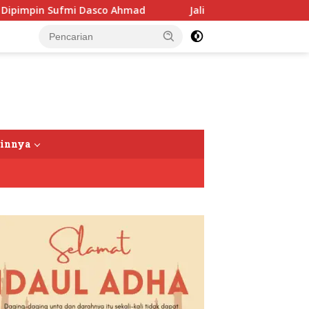
sco Ahmad
Jalin Silaturahmi, Kapolres Langkat Ngopi B
tutup
ainnya