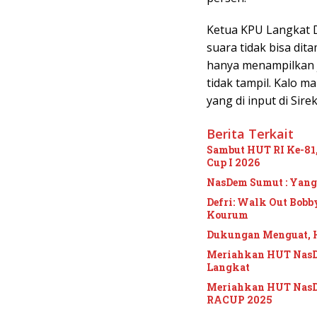
Ketua KPU Langkat D
suara tidak bisa dita
hanya menampilkan j
tidak tampil. Kalo m
yang di input di Sire
Berita Terkait
Sambut HUT RI Ke-8
Cup I 2026
NasDem Sumut : Yan
Defri: Walk Out Bobb
Kourum
Dukungan Menguat, H
Meriahkan HUT NasDe
Langkat
Meriahkan HUT NasD
RACUP 2025