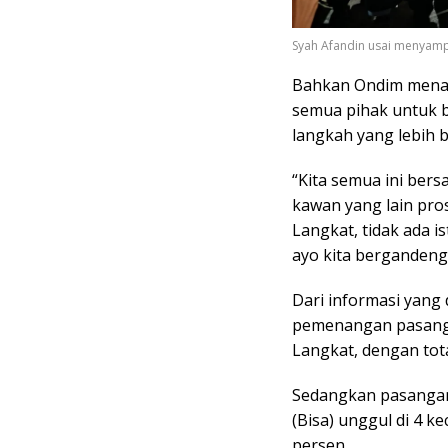
Syah Afandin usai menyamp
Bahkan Ondim menamb
semua pihak untuk
langkah yang lebih ba
“Kita semua ini ber
kawan yang lain pros
Langkat, tidak ada is
ayo kita berganden
Dari informasi yang
pemenangan pasanga
Langkat, dengan tota
Sedangkan pasangan 
(Bisa) unggul di 4 
persen.