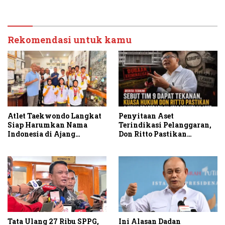
JAGA MARWAH Apresiasi
Korupsi Rumah Jabatan
Menteri P2MI
Rekomendasi untuk kamu
Atlet Taekwondo Langkat
Penyitaan Aset
Siap Harumkan Nama
Terindikasi Pelanggaran,
Indonesia di Ajang
Don Ritto Pastikan
Internasional G2 Asian
Praperadilan Atas Dasar
Pengakuan Kliennya
Tata Ulang 27 Ribu SPPG,
Ini Alasan Dadan