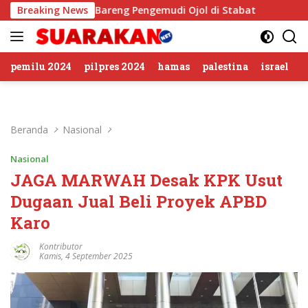
Langsung
gkat Ngopi Bareng Pengemudi Ojol di Stabat
Breaking News
Sambut HUT
ke
konten
pemilu 2024
pilpres 2024
hamas
palestina
israel
Beranda
Nasional
Nasional
JAGA MARWAH Desak KPK Usut
Dugaan Jual Beli Proyek APBD
Karo
Kontributor
Kamis, 4 September 2025