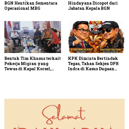
BGN Hentikan Sementara
Hindayana Dicopot dari
Operasional MBG
Jabatan Kepala BGN
Bentuk Tim Khusus terkait
KPK Diminta Bertindak
Pekerja Migran yang
Tegas, Tahan Sekjen DPR
Tewas di Kapal Korsel,
Indra di Kasus Dugaan
JAGA MARWAH Apresiasi
Korupsi Rumah Jabatan
Menteri P2MI