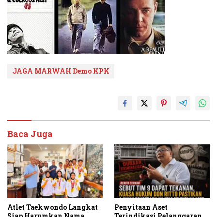
JAGA MARWAH Demo KPK
Baca Juga
Atlet Taekwondo Langkat
Penyitaan Aset
Siap Harumkan Nama
Terindikasi Pelanggaran,