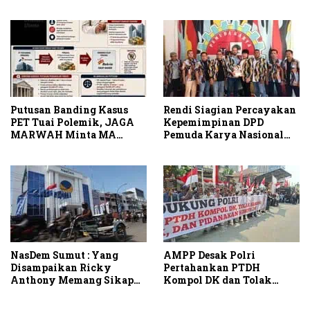
Komisi II Dipimpin Sufmi
RA Cup I 2026
Dasco Ahmad
Putusan Banding Kasus
Rendi Siagian Percayakan
PET Tuai Polemik, JAGA
Kepemimpinan DPD
MARWAH Minta MA
Pemuda Karya Nasional
Periksa Peran Bakrie
Kota Medan kepada Josef
Group
Sembiring
NasDem Sumut : Yang
AMPP Desak Polri
Disampaikan Ricky
Pertahankan PTDH
Anthony Memang Sikap
Kompol DK dan Tolak
Partai
Upaya Banding