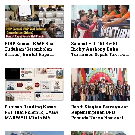
PDIP Somasi KWP Soal
Sambut HUT RI Ke-81,
Tuduhan ‘Gerombolan
Ricky Anthony Buka
Sirkus’, Buntut Rapat
Turnamen Sepak Takraw
Komisi II Dipimpin Sufmi
RA Cup I 2026
Dasco Ahmad
Putusan Banding Kasus
Rendi Siagian Percayakan
PET Tuai Polemik, JAGA
Kepemimpinan DPD
MARWAH Minta MA
Pemuda Karya Nasional
Periksa Peran Bakrie
Kota Medan kepada Josef
Group
Sembiring