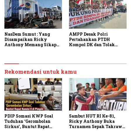
NasDem Sumut : Yang
AMPP Desak Polri
Disampaikan Ricky
Pertahankan PTDH
Anthony Memang Sikap
Kompol DK dan Tolak
Partai
Upaya Banding
Rekomendasi untuk kamu
PDIP Somasi KWP Soal
Sambut HUT RI Ke-81,
Tuduhan ‘Gerombolan
Ricky Anthony Buka
Sirkus’, Buntut Rapat
Turnamen Sepak Takraw