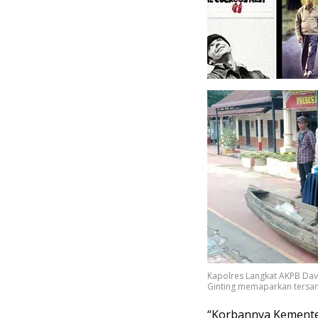
Kapolres Langkat AKPB Davi
Ginting memaparkan tersang
“Korbannya Kementer