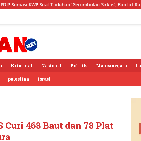
oal Tuduhan ‘Gerombolan Sirkus’, Buntut Rapat Komisi II Dipi
a
Kriminal
Nasional
Politik
Mancanegara
L
palestina
israel
 Curi 468 Baut dan 78 Plat
ura