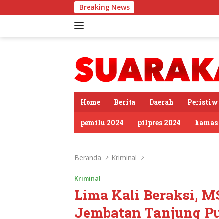
Langsung
Breaking News
PDIP Somasi KWP S
ke
konten
tutup
Home
Berita
Daerah
Peristiw
pemilu 2024
pilpres 2024
hamas
Beranda
Kriminal
Kriminal
Lima Kali Beraksi, MS
Jembatan Tanjung P