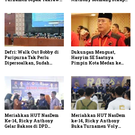
RA Cup I 2026
Partai
Defri: Walk Out Bobby di
Dukungan Menguat,
Paripurna Tak Perlu
Hasyim SE Saatnya
Dipersoalkan, Sudah
Pimpin Kota Medan ke
Sesuai Kourum
Depan
Meriahkan HUT NasDem
Meriahkan HUT NasDem
ke-14, Ricky Anthony
Ke-14, Ricky Anthony
Buka Turnamen Voly
Gelar Baksos di DPD
RACUP 2025
Langkat