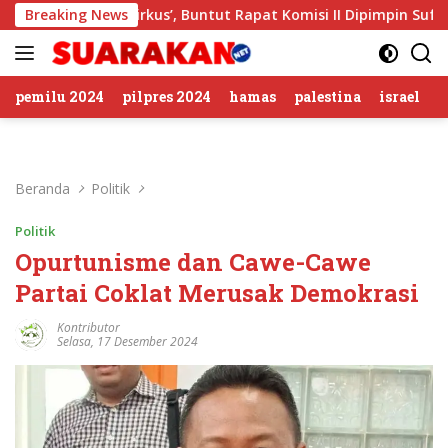
Langsung
mbolan Sirkus’, Buntut Rapat Komisi II Dipimpin Sufmi Dasco 
Breaking News
ke
konten
pemilu 2024
pilpres 2024
hamas
palestina
israel
Beranda
Politik
Politik
Opurtunisme dan Cawe-Cawe
Partai Coklat Merusak Demokrasi
Kontributor
Selasa, 17 Desember 2024