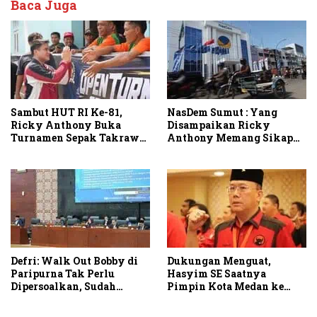
Baca Juga
Sambut HUT RI Ke-81,
NasDem Sumut : Yang
Ricky Anthony Buka
Disampaikan Ricky
Turnamen Sepak Takraw
Anthony Memang Sikap
RA Cup I 2026
Partai
Defri: Walk Out Bobby di
Dukungan Menguat,
Paripurna Tak Perlu
Hasyim SE Saatnya
Dipersoalkan, Sudah
Pimpin Kota Medan ke
Sesuai Kourum
Depan