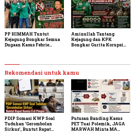
PP HIMMAH Tuntut
Aminullah Tantang
Kejagung Bongkar Semua
Kejagung dan KPK
Dugaan Kasus Febrie
Bongkar Gurita Korupsi
Adriansyah Secara
Rp1.000 Triliun: Kejar
Transparan
Aktor Intelektual dan
Jaringannya!
Rekomendasi untuk kamu
PDIP Somasi KWP Soal
Putusan Banding Kasus
Tuduhan ‘Gerombolan
PET Tuai Polemik, JAGA
Sirkus’, Buntut Rapat
MARWAH Minta MA
Komisi II Dipimpin Sufmi
Periksa Peran Bakrie