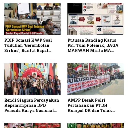
PDIP Somasi KWP Soal
Putusan Banding Kasus
Tuduhan ‘Gerombolan
PET Tuai Polemik, JAGA
Sirkus’, Buntut Rapat
MARWAH Minta MA
Komisi II Dipimpin Sufmi
Periksa Peran Bakrie
Dasco Ahmad
Group
Rendi Siagian Percayakan
AMPP Desak Polri
Kepemimpinan DPD
Pertahankan PTDH
Pemuda Karya Nasional
Kompol DK dan Tolak
Kota Medan kepada Josef
Upaya Banding
Sembiring