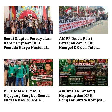
Dasco Ahmad
Group
Rendi Siagian Percayakan
AMPP Desak Polri
Kepemimpinan DPD
Pertahankan PTDH
Pemuda Karya Nasional
Kompol DK dan Tolak
Kota Medan kepada Josef
Upaya Banding
Sembiring
PP HIMMAH Tuntut
Aminullah Tantang
Kejagung Bongkar Semua
Kejagung dan KPK
Dugaan Kasus Febrie
Bongkar Gurita Korupsi
Adriansyah Secara
Rp1.000 Triliun: Kejar
Transparan
Aktor Intelektual dan