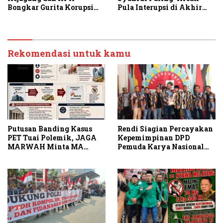
Bongkar Gurita Korupsi
Pula Interupsi di Akhir
Rp1.000 Triliun: Kejar
Paripurna DPRD Sumut
Aktor Intelektual dan
Jaringannya!
Rekomendasi untuk kamu
Rendi Siagian Percayakan
Putusan Banding Kasus
Kepemimpinan DPD
PET Tuai Polemik, JAGA
Pemuda Karya Nasional
MARWAH Minta MA
Kota Medan kepada Josef
Periksa Peran Bakrie
Sembiring
Group