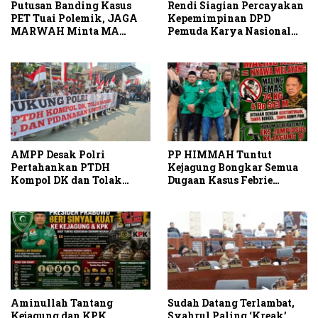
Rendi Siagian Percayakan
Putusan Banding Kasus
Kepemimpinan DPD
PET Tuai Polemik, JAGA
Pemuda Karya Nasional
MARWAH Minta MA
Kota Medan kepada Josef
Periksa Peran Bakrie
Sembiring
Group
AMPP Desak Polri
PP HIMMAH Tuntut
Pertahankan PTDH
Kejagung Bongkar Semua
Kompol DK dan Tolak
Dugaan Kasus Febrie
Upaya Banding
Adriansyah Secara
Transparan
Aminullah Tantang
Sudah Datang Terlambat,
Kejagung dan KPK
Syahrul Paling ‘Kreak’