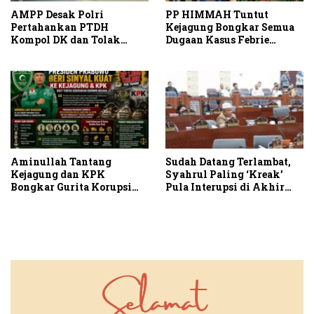
AMPP Desak Polri
PP HIMMAH Tuntut
Pertahankan PTDH
Kejagung Bongkar Semua
Kompol DK dan Tolak
Dugaan Kasus Febrie
Upaya Banding
Adriansyah Secara
Transparan
Aminullah Tantang
Sudah Datang Terlambat,
Kejagung dan KPK
Syahrul Paling ‘Kreak’
Bongkar Gurita Korupsi
Pula Interupsi di Akhir
Rp1.000 Triliun: Kejar
Paripurna DPRD Sumut
Aktor Intelektual dan
Jaringannya!