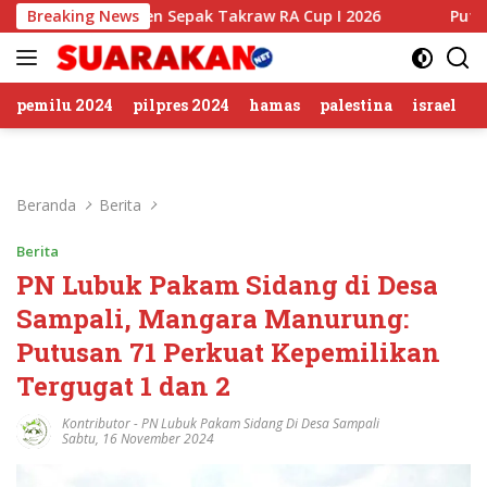
Langsung
urnamen Sepak Takraw RA Cup I 2026
Breaking News
Putusan Banding 
ke
konten
pemilu 2024
pilpres 2024
hamas
palestina
israel
Beranda
Berita
Berita
PN Lubuk Pakam Sidang di Desa
Sampali, Mangara Manurung:
Putusan 71 Perkuat Kepemilikan
Tergugat 1 dan 2
Kontributor
-
PN Lubuk Pakam Sidang Di Desa Sampali
Sabtu, 16 November 2024