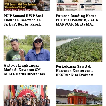
PDIP Somasi KWP Soal
Putusan Banding Kasus
Tuduhan ‘Gerombolan
PET Tuai Polemik, JAGA
Sirkus’, Buntut Rapat
MARWAH Minta MA
Komisi II Dipimpin Sufmi
Periksa Peran Bakrie
Dasco Ahmad
Group
Aktivis Lingkungan:
Perkebunan Sawit di
Mafia di Kawasan SM
Kawasan Konservasi,
KGLTL Harus Diberantas
BKSDA : Kita Evaluasi