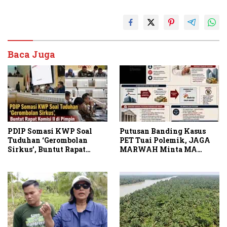
Baca Juga
PDIP Somasi KWP Soal
Putusan Banding Kasus
Tuduhan ‘Gerombolan
PET Tuai Polemik, JAGA
Sirkus’, Buntut Rapat
MARWAH Minta MA
Komisi II Dipimpin Sufmi
Periksa Peran Bakrie
Dasco Ahmad
Group