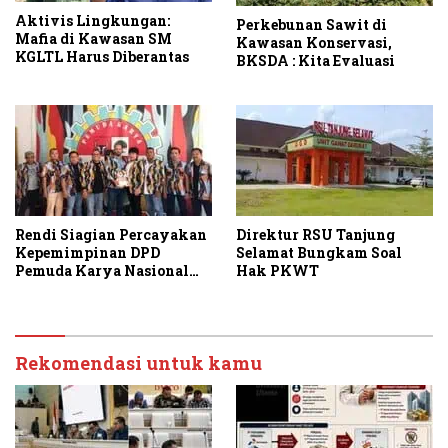
Aktivis Lingkungan:
Perkebunan Sawit di
Mafia di Kawasan SM
Kawasan Konservasi,
KGLTL Harus Diberantas
BKSDA : Kita Evaluasi
Rendi Siagian Percayakan
Direktur RSU Tanjung
Kepemimpinan DPD
Selamat Bungkam Soal
Pemuda Karya Nasional
Hak PKWT
Kota Medan kepada Josef
Sembiring
Rekomendasi untuk kamu