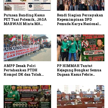
Putusan Banding Kasus
Rendi Siagian Percayakan
PET Tuai Polemik, JAGA
Kepemimpinan DPD
MARWAH Minta MA
Pemuda Karya Nasional
Periksa Peran Bakrie
Kota Medan kepada Josef
Group
Sembiring
AMPP Desak Polri
PP HIMMAH Tuntut
Pertahankan PTDH
Kejagung Bongkar Semua
Kompol DK dan Tolak
Dugaan Kasus Febrie
Upaya Banding
Adriansyah Secara
Transparan