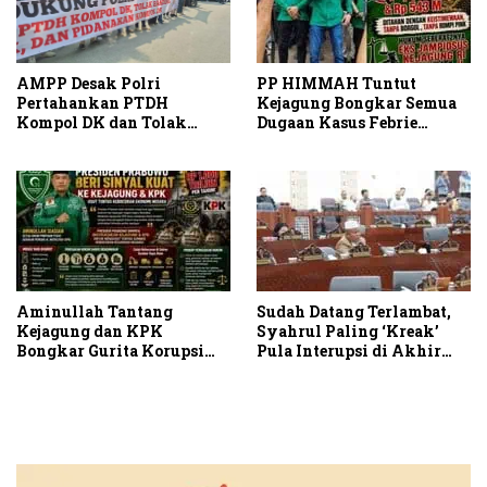
AMPP Desak Polri
PP HIMMAH Tuntut
Pertahankan PTDH
Kejagung Bongkar Semua
Kompol DK dan Tolak
Dugaan Kasus Febrie
Upaya Banding
Adriansyah Secara
Transparan
Aminullah Tantang
Sudah Datang Terlambat,
Kejagung dan KPK
Syahrul Paling ‘Kreak’
Bongkar Gurita Korupsi
Pula Interupsi di Akhir
Rp1.000 Triliun: Kejar
Paripurna DPRD Sumut
Aktor Intelektual dan
Jaringannya!