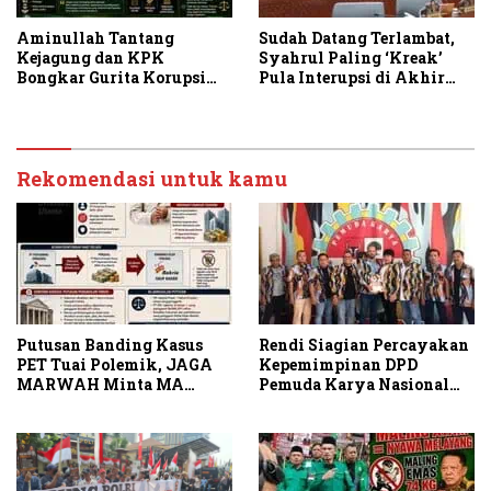
Aminullah Tantang
Sudah Datang Terlambat,
Kejagung dan KPK
Syahrul Paling ‘Kreak’
Bongkar Gurita Korupsi
Pula Interupsi di Akhir
Rp1.000 Triliun: Kejar
Paripurna DPRD Sumut
Aktor Intelektual dan
Jaringannya!
Rekomendasi untuk kamu
Putusan Banding Kasus
Rendi Siagian Percayakan
PET Tuai Polemik, JAGA
Kepemimpinan DPD
MARWAH Minta MA
Pemuda Karya Nasional
Periksa Peran Bakrie
Kota Medan kepada Josef
Group
Sembiring