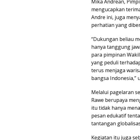
Mika Andrean, Pimp
mengucapkan terima 
Andre ini, juga men
perhatian yang diber
“Dukungan beliau m
hanya tanggung jawa
para pimpinan Wakil
yang peduli terhada
terus menjaga warisa
bangsa Indonesia,” 
Melalui pagelaran s
Rawe berupaya meng
itu tidak hanya men
pesan edukatif tent
tantangan globalisas
Kegiatan itu juga se