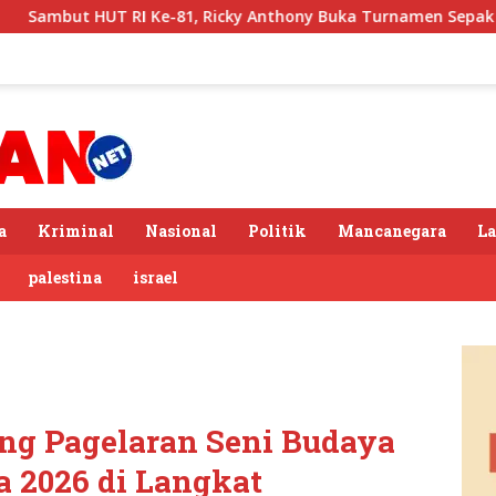
 Ke-81, Ricky Anthony Buka Turnamen Sepak Takraw RA Cup I 2
a
Kriminal
Nasional
Politik
Mancanegara
L
palestina
israel
g Pagelaran Seni Budaya
a 2026 di Langkat