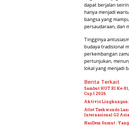
dapat berjalan seir
hanya menjadi waris
bangsa yang mampu 
persaudaraan, dan m
Tingginya antusias
budaya tradisional m
perkembangan zaman
pertunjukan, menun
lokal yang menjadi b
Berita Terkait
Sambut HUT RI Ke-8
Cup I 2026
Aktivis Lingkungan:
Atlet Taekwondo Lan
Internasional G2 Asi
NasDem Sumut : Yan