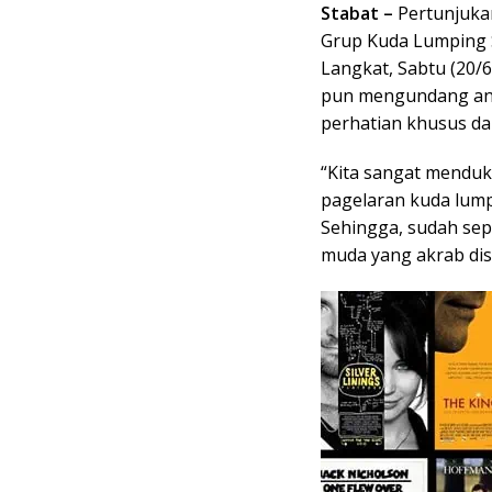
Stabat –
Pertunjukan
Grup Kuda Lumping S
Langkat, Sabtu (20/6
pun mengundang ant
perhatian khusus da
“Kita sangat menduku
pagelaran kuda lump
Sehingga, sudah sepa
muda yang akrab disa