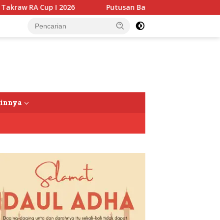
026
Putusan Banding Kasus PET Tuai Polemik, JAGA MA
tutup
ainnya