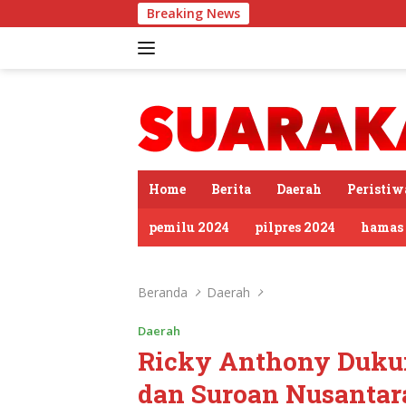
Langsung
Breaking News
Sambut HUT RI
ke
konten
tutup
Home
Berita
Daerah
Peristiw
pemilu 2024
pilpres 2024
hamas
Beranda
Daerah
Daerah
Ricky Anthony Dukun
dan Suroan Nusantar