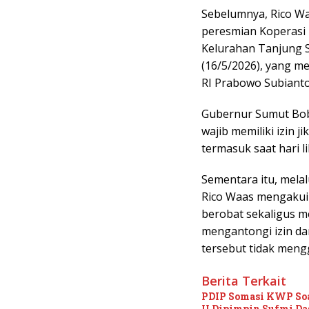
Sebelumnya, Rico Wa
peresmian Koperasi
Kelurahan Tanjung 
(16/5/2026), yang m
RI Prabowo Subianto
Gubernur Sumut Bob
wajib memiliki izin 
termasuk saat hari li
Sementara itu, mela
Rico Waas mengakui 
berobat sekaligus m
mengantongi izin da
tersebut tidak men
Berita Terkait
PDIP Somasi KWP Soa
II Dipimpin Sufmi D