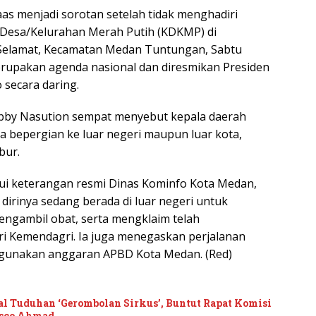
as menjadi sorotan setelah tidak menghadiri
 Desa/Kelurahan Merah Putih (KDKMP) di
Selamat, Kecamatan Medan Tuntungan, Sabtu
erupakan agenda nasional dan diresmikan Presiden
 secara daring.
by Nasution sempat menyebut kepala daerah
jika bepergian ke luar negeri maupun luar kota,
bur.
lui keterangan resmi Dinas Kominfo Kota Medan,
dirinya sedang berada di luar negeri untuk
engambil obat, serta mengklaim telah
ri Kemendagri. Ia juga menegaskan perjalanan
ggunakan anggaran APBD Kota Medan. (Red)
l Tuduhan ‘Gerombolan Sirkus’, Buntut Rapat Komisi
asco Ahmad