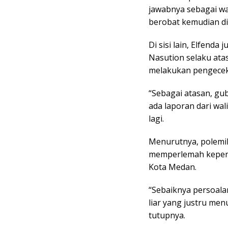
jawabnya sebagai wa
berobat kemudian di
Di sisi lain, Elfend
Nasution selaku ata
melakukan pengeceka
“Sebagai atasan, g
ada laporan dari wal
lagi.
Menurutnya, polemik
memperlemah keperc
Kota Medan.
“Sebaiknya persoalan
liar yang justru men
tutupnya.