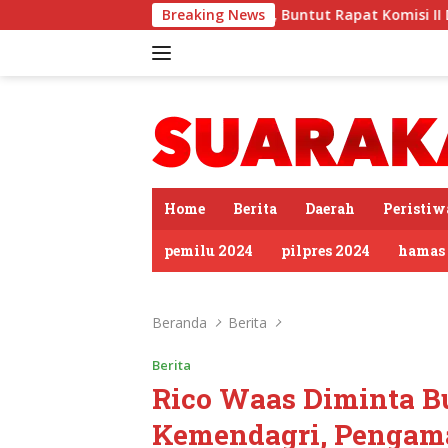
Langsung
erombolan Sirkus’, Buntut Rapat Komisi II Dipimpin Sufmi Da
Breaking News
ke
konten
tutup
Home
Berita
Daerah
Peristiw
pemilu 2024
pilpres 2024
hamas
Beranda
Berita
Berita
Rico Waas Diminta Bu
Kemendagri, Pengama