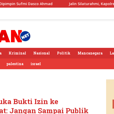
sco Ahmad
Jalin Silaturahmi, Kapolres Langkat Ngopi B
a
Kriminal
Nasional
Politik
Mancanegara
L
palestina
israel
ka Bukti Izin ke
t: Jangan Sampai Publik