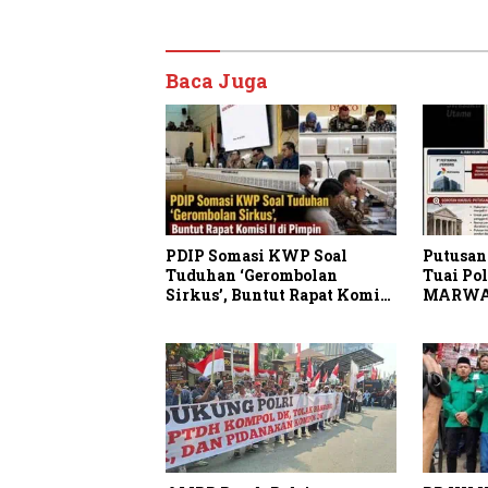
Baca Juga
PDIP Somasi KWP Soal
Putusan
Tuduhan ‘Gerombolan
Tuai Po
Sirkus’, Buntut Rapat Komisi
MARWA
II Dipimpin Sufmi Dasco
Periksa
Ahmad