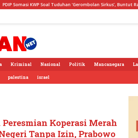
oal Tuduhan ‘Gerombolan Sirkus’, Buntut Rapat Komisi II Dip
a
Kriminal
Nasional
Politik
Mancanegara
L
palestina
israel
i Peresmian Koperasi Merah
 Negeri Tanpa Izin, Prabowo