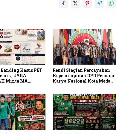
 Banding Kasus PET
Rendi Siagian Percayakan
lemik, JAGA
Kepemimpinan DPD Pemuda
H Minta MA
Karya Nasional Kota Medan
 Peran Bakrie Group
kepada Josef Sembiring