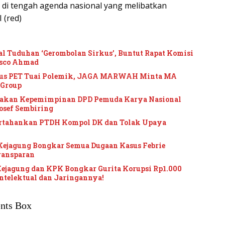
i di tengah agenda nasional yang melibatkan
 (red)
l Tuduhan ‘Gerombolan Sirkus’, Buntut Rapat Komisi
asco Ahmad
sus PET Tuai Polemik, JAGA MARWAH Minta MA
 Group
yakan Kepemimpinan DPD Pemuda Karya Nasional
osef Sembiring
ertahankan PTDH Kompol DK dan Tolak Upaya
ejagung Bongkar Semua Dugaan Kasus Febrie
ransparan
ejagung dan KPK Bongkar Gurita Korupsi Rp1.000
Intelektual dan Jaringannya!
nts Box