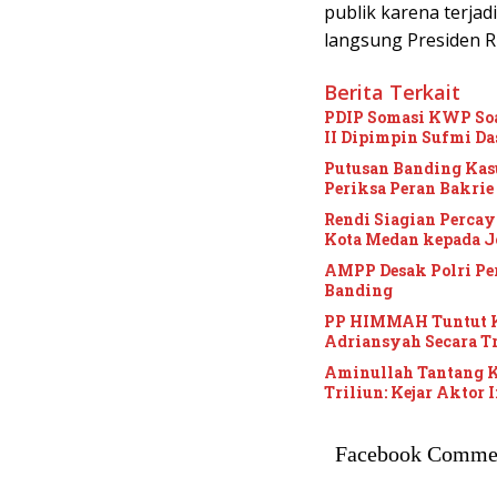
publik karena terjad
langsung Presiden RI
Berita Terkait
PDIP Somasi KWP Soa
II Dipimpin Sufmi D
Putusan Banding Ka
Periksa Peran Bakrie
Rendi Siagian Perca
Kota Medan kepada J
AMPP Desak Polri P
Banding
PP HIMMAH Tuntut K
Adriansyah Secara T
Aminullah Tantang K
Triliun: Kejar Aktor 
Facebook Comme