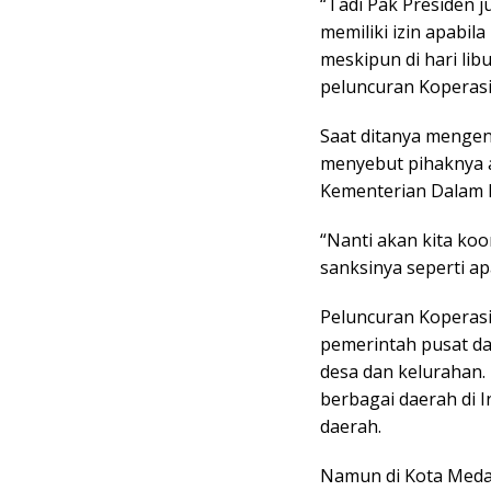
“Tadi Pak Presiden 
memiliki izin apabil
meskipun di hari lib
peluncuran Koperasi
Saat ditanya mengen
menyebut pihaknya a
Kementerian Dalam 
“Nanti akan kita ko
sanksinya seperti ap
Peluncuran Koperasi
pemerintah pusat d
desa dan kelurahan. 
berbagai daerah di I
daerah.
Namun di Kota Medan