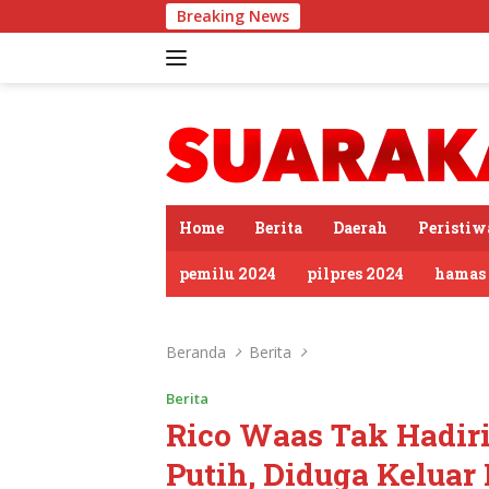
Langsung
Breaking News
PDIP Somasi KWP S
ke
konten
tutup
Home
Berita
Daerah
Peristiw
pemilu 2024
pilpres 2024
hamas
Beranda
Berita
Berita
Rico Waas Tak Hadir
Putih, Diduga Keluar