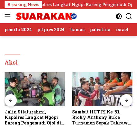
Langsung
 Silaturahmi, Kapolres Langkat Ngopi Bareng Pengemudi Ojol di
Breaking News
ke
konten
pemilu 2024
pilpres 2024
hamas
palestina
israel
Aksi
Jalin Silaturahmi,
Sambut HUT RI Ke-81,
Kapolres Langkat Ngopi
Ricky Anthony Buka
Bareng Pengemudi Ojol di
Turnamen Sepak Takraw
Stabat
RA Cup I 2026