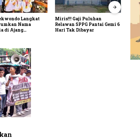
aekwondo Langkat
Miris!!! Gaji Puluhan
Rend
arumkan Nama
Relawan SPPG Pantai Gemi 6
Kepe
a di Ajang
Hari Tak Dibayar
Kary
sional G2 Asian
kepa
kan