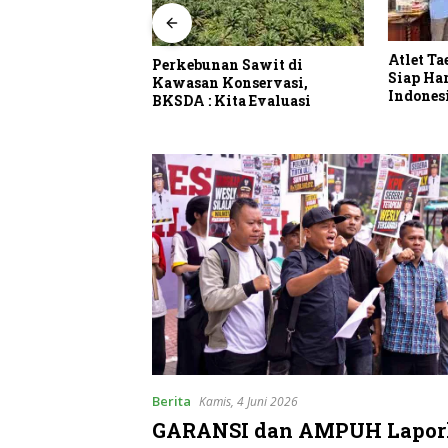
Atlet T
Perkebunan Sawit di
tusan Hektar
Siap H
Kawasan Konservasi,
M Karang Gading
Indonesi
BKSDA : Kita Evaluasi
t Timur Laut
Interna
di Kebun Sawit
Berita
Kamis, 4 Juni 2026
GARANSI dan AMPUH Lapor