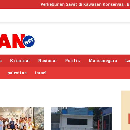
Perkebunan Sawit di Kawasan Konservasi, BKSDA :
a
Kriminal
Nasional
Politik
Mancanegara
L
palestina
israel