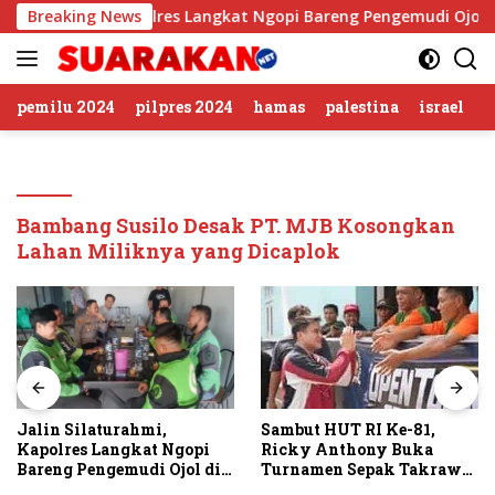
Langsung
 Silaturahmi, Kapolres Langkat Ngopi Bareng Pengemudi Ojol di 
Breaking News
ke
konten
pemilu 2024
pilpres 2024
hamas
palestina
israel
Bambang Susilo Desak PT. MJB Kosongkan
Lahan Miliknya yang Dicaplok
Jalin Silaturahmi,
Sambut HUT RI Ke-81,
Kapolres Langkat Ngopi
Ricky Anthony Buka
Bareng Pengemudi Ojol di
Turnamen Sepak Takraw
Stabat
RA Cup I 2026