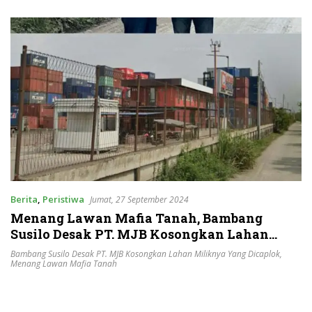
Berita
,
Peristiwa
Jumat, 27 September 2024
Menang Lawan Mafia Tanah, Bambang
Susilo Desak PT. MJB Kosongkan Lahan
Miliknya yang Dicaplok
Bambang Susilo Desak PT. MJB Kosongkan Lahan Miliknya Yang Dicaplok
,
Menang Lawan Mafia Tanah