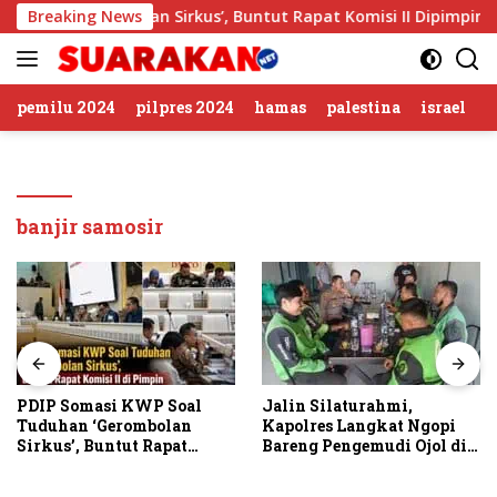
Langsung
uhan ‘Gerombolan Sirkus’, Buntut Rapat Komisi II Dipimpin S
Breaking News
ke
konten
pemilu 2024
pilpres 2024
hamas
palestina
israel
banjir samosir
PDIP Somasi KWP Soal
Jalin Silaturahmi,
Tuduhan ‘Gerombolan
Kapolres Langkat Ngopi
Sirkus’, Buntut Rapat
Bareng Pengemudi Ojol di
Komisi II Dipimpin Sufmi
Stabat
Dasco Ahmad