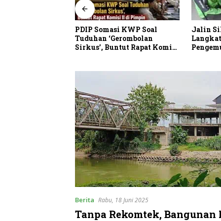
PDIP Somasi KWP Soal
Jalin Si
ji Puluhan
Tuduhan ‘Gerombolan
Langkat
PG Pantai Gemi 6
Sirkus’, Buntut Rapat Komisi
Pengemud
ibayar
II Dipimpin Sufmi Dasco
Ahmad
Berita
Rabu, 18 Juni 2025
Tanpa Rekomtek, Bangunan 