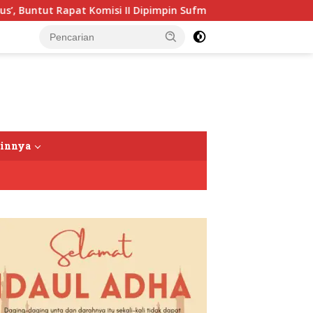
Buntut Rapat Komisi II Dipimpin Sufmi Dasco Ahmad
Ja
tutup
ainnya