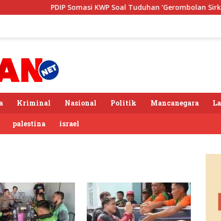
PDIP Somasi KWP Soal Tuduhan ‘Gerombolan Sirkus’, 
a
Kriminal
Nasional
Politik
Mancanegara
L
palestina
israel