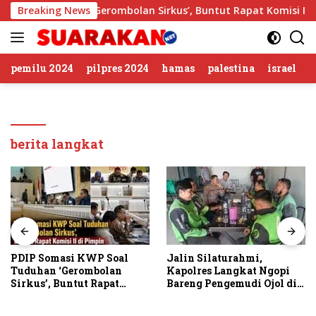
Langsung
oal Tuduhan ‘Gerombolan Sirkus’, Buntut Rapat Komisi II Dip
Breaking News
ke
konten
pemilu 2024
pilpres 2024
hamas
palestina
israel
berita langkat
Sambut H
masi KWP Soal
Jalin Silaturahmi,
Ricky A
 ‘Gerombolan
Kapolres Langkat Ngopi
Turname
 Buntut Rapat
Bareng Pengemudi Ojol di
RA Cup I
II Dipimpin Sufmi
Stabat
Ahmad