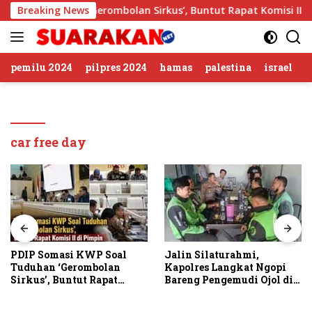
Langsung
 Soal Tuduhan ‘Gerombolan Sirkus’, Buntut Rapat Komisi II Di
Breaking News
ke
konten
pemilu 2024
pilpres 2024
hamas
palestina
israel
car free day
PDIP Somasi KWP Soal
Jalin Silaturahmi,
Tuduhan ‘Gerombolan
Kapolres Langkat Ngopi
Sirkus’, Buntut Rapat
Bareng Pengemudi Ojol di
Komisi II Dipimpin Sufmi
Stabat
Dasco Ahmad