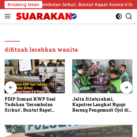
Langsung
oal Tuduhan ‘Gerombolan Sirkus’, Buntut Rapat Komisi II Dipi
Breaking News
ke
konten
difitnah lecehkan wanita
PDIP Somasi KWP Soal
Jalin Silaturahmi,
Tuduhan ‘Gerombolan
Kapolres Langkat Ngopi
Sirkus’, Buntut Rapat
Bareng Pengemudi Ojol di
Komisi II Dipimpin Sufmi
Stabat
Dasco Ahmad