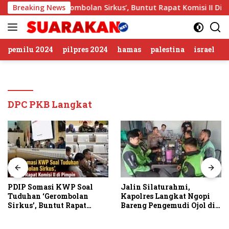
Langsung
al Tuduhan ‘Gerombolan Sirkus’, Buntut Rapat Komisi II Dipi
Breaking News
ke
konten
pemilu 2024
pilpres 2024
hamas
palestina
israel
DPC PKB Langkat
PDIP Somasi KWP Soal
Jalin Silaturahmi,
Tuduhan ‘Gerombolan
Kapolres Langkat Ngopi
Sirkus’, Buntut Rapat
Bareng Pengemudi Ojol di
Komisi II Dipimpin Sufmi
Stabat
Dasco Ahmad