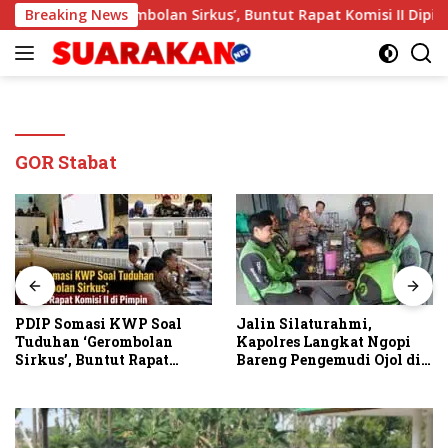
Langsung
 Tuduhan ‘Gerombolan Sirkus’, Buntut Rapat Komisi II Dipimp
Breaking News
ke
konten
GOR Stabat
PDIP Somasi KWP Soal
Jalin Silaturahmi,
Tuduhan ‘Gerombolan
Kapolres Langkat Ngopi
Sirkus’, Buntut Rapat
Bareng Pengemudi Ojol di
Komisi II Dipimpin Sufmi
Stabat
Dasco Ahmad