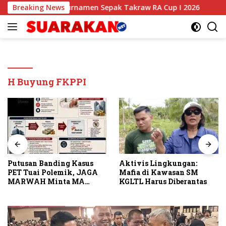
Langsung
y Anthony Buka Turnamen Sepak Takraw RA Cup I 2026
Breaking News
P
ke
konten
H Buyung FKPPI
Putusan Banding Kasus
Aktivis Lingkungan:
PET Tuai Polemik, JAGA
Mafia di Kawasan SM
MARWAH Minta MA
KGLTL Harus Diberantas
Periksa Peran Bakrie
Group