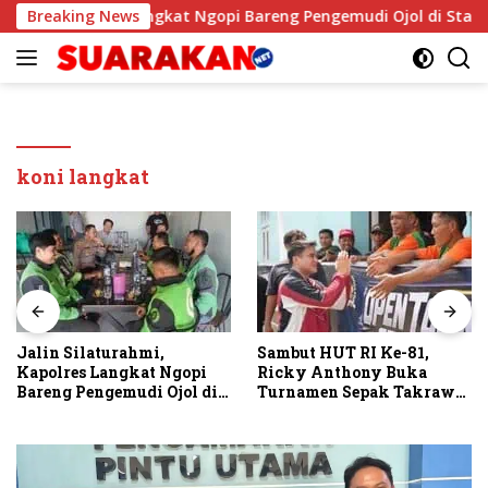
Langsung
rahmi, Kapolres Langkat Ngopi Bareng Pengemudi Ojol di Stabat
Breaking News
ke
konten
koni langkat
Jalin Silaturahmi,
Sambut HUT RI Ke-81,
Kapolres Langkat Ngopi
Ricky Anthony Buka
Bareng Pengemudi Ojol di
Turnamen Sepak Takraw
Stabat
RA Cup I 2026