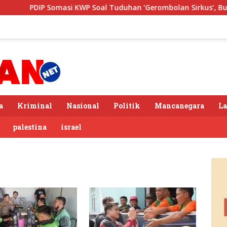
PDIP Somasi KWP Soal Tuduhan ‘Gerombolan Sirkus’, Buntut 
a
Kriminal
Nasional
Politik
Mancanegara
L
palestina
israel