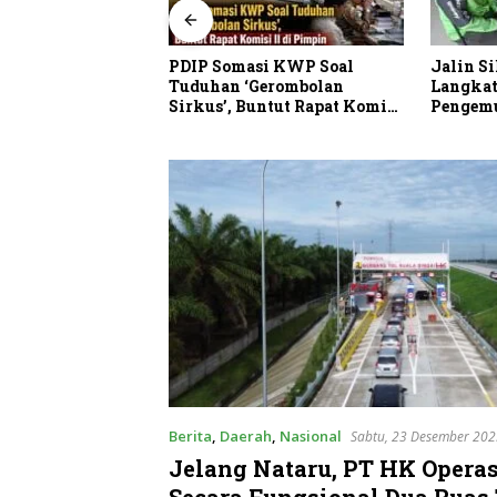
PDIP Somasi KWP Soal
Jalin Silaturahmi,
Tuduhan ‘Gerombolan
Langkat Ngopi Bar
Gemi 6
Sirkus’, Buntut Rapat Komisi
Pengemudi Ojol di S
II Dipimpin Sufmi Dasco
Ahmad
Berita
,
Daerah
,
Nasional
Sabtu, 23 Desember 202
Jelang Nataru, PT HK Opera
Secara Fungsional Dua Ruas 