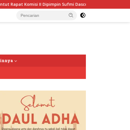
Rapat Komisi II Dipimpin Sufmi Dasco Ahmad
Jalin Sil
tutup
ainnya