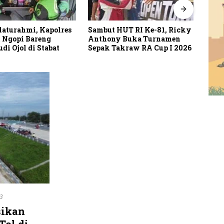
 Kapolres
Sambut HUT RI Ke-81, Ricky
Putusan Bandin
eng
Anthony Buka Turnamen
Tuai Polemik, 
tabat
Sepak Takraw RA Cup I 2026
MARWAH Mint
Periksa Peran B
3
sikan
Tol di