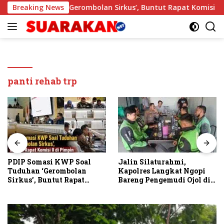
Langsung
P Soal Tuduhan ‘Gerombolan Sirkus’, Buntut Rapat Komisi II D
Breaking News
ke
konten
panti rehab trp
PDIP Somasi KWP Soal
Jalin Silaturahmi,
Tuduhan ‘Gerombolan
Kapolres Langkat Ngopi
Sirkus’, Buntut Rapat
Bareng Pengemudi Ojol di
Komisi II Dipimpin Sufmi
Stabat
Dasco Ahmad