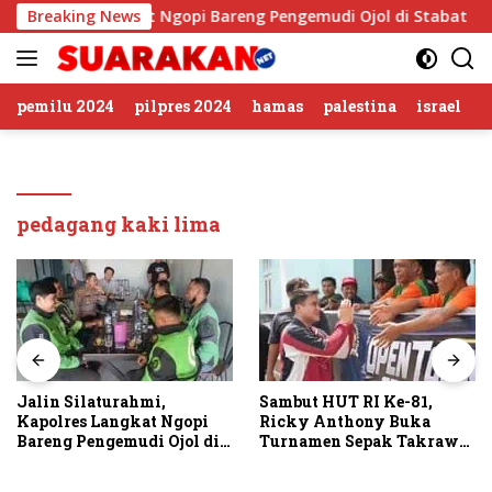
Langsung
, Kapolres Langkat Ngopi Bareng Pengemudi Ojol di Stabat
Breaking News
ke
konten
pemilu 2024
pilpres 2024
hamas
palestina
israel
pedagang kaki lima
P
alin Silaturahmi,
Sambut HUT RI Ke-81,
P
apolres Langkat Ngopi
Ricky Anthony Buka
M
areng Pengemudi Ojol di
Turnamen Sepak Takraw
Pe
tabat
RA Cup I 2026
G