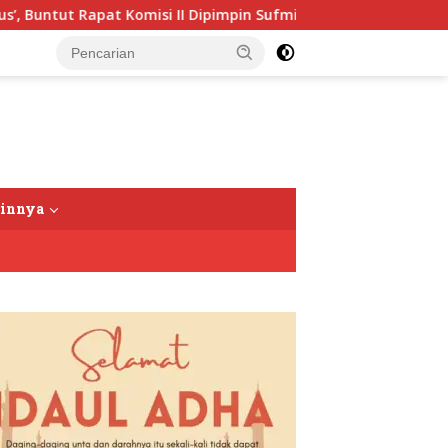
untut Rapat Komisi II Dipimpin Sufmi Dasco Ahmad
Jal
tutup
ainnya