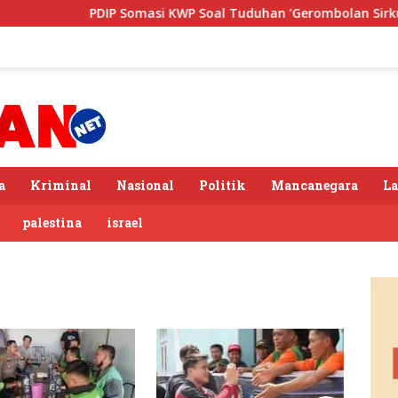
PDIP Somasi KWP Soal Tuduhan ‘Gerombolan Sirkus’, B
a
Kriminal
Nasional
Politik
Mancanegara
L
palestina
israel