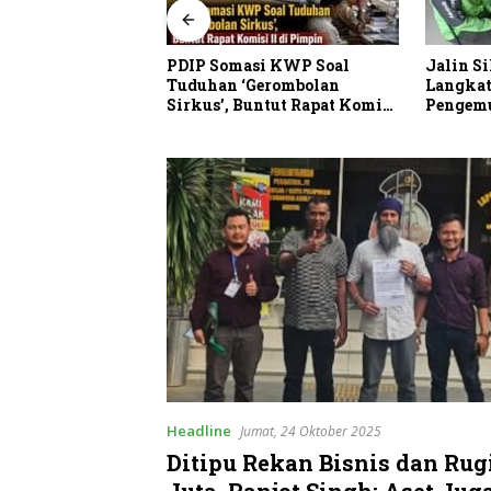
PDIP Somasi KWP Soal
Jalin Si
ji Puluhan
Tuduhan ‘Gerombolan
Langkat
PG Pantai Gemi 6
Sirkus’, Buntut Rapat Komisi
Pengemud
ibayar
II Dipimpin Sufmi Dasco
Ahmad
Headline
Jumat, 24 Oktober 2025
Ditipu Rekan Bisnis dan Rug
Juta, Ranjot Singh: Aset Jug