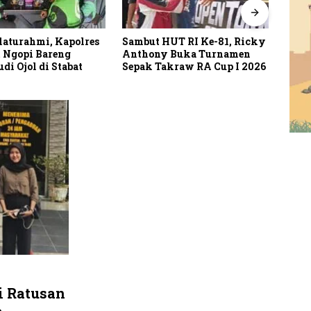
laturahmi, Kapolres
Sambut HUT RI Ke-81, Ricky
Putu
 Ngopi Bareng
Anthony Buka Turnamen
Tuai
i Ojol di Stabat
Sepak Takraw RA Cup I 2026
MAR
Peri
i Ratusan
a