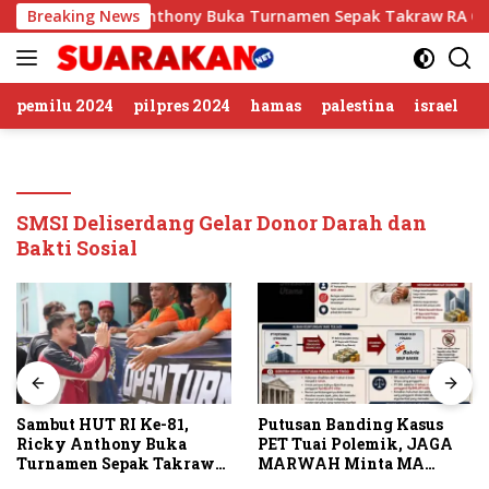
Langsung
I Ke-81, Ricky Anthony Buka Turnamen Sepak Takraw RA Cup I
Breaking News
ke
konten
pemilu 2024
pilpres 2024
hamas
palestina
israel
SMSI Deliserdang Gelar Donor Darah dan
Bakti Sosial
Sambut HUT RI Ke-81,
Putusan Banding Kasus
Ricky Anthony Buka
PET Tuai Polemik, JAGA
Turnamen Sepak Takraw
MARWAH Minta MA
RA Cup I 2026
Periksa Peran Bakrie