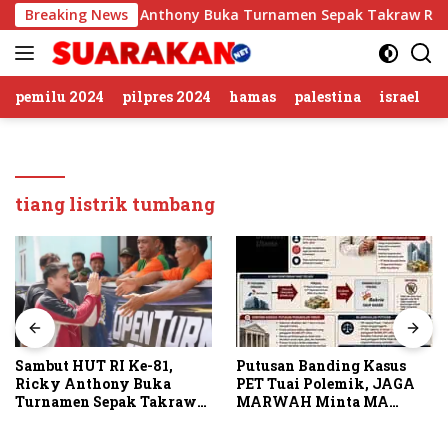
Langsung
 RI Ke-81, Ricky Anthony Buka Turnamen Sepak Takraw RA Cup
Breaking News
ke
konten
pemilu 2024
pilpres 2024
hamas
palestina
israel
tiang listrik tumbang
Sambut HUT RI Ke-81,
Putusan Banding Kasus
Ricky Anthony Buka
PET Tuai Polemik, JAGA
Turnamen Sepak Takraw
MARWAH Minta MA
RA Cup I 2026
Periksa Peran Bakrie
Group