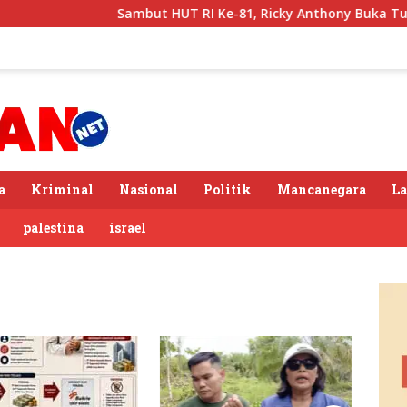
Sambut HUT RI Ke-81, Ricky Anthony Buka Turnam
a
Kriminal
Nasional
Politik
Mancanegara
L
palestina
israel