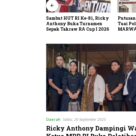
Sambut HUT RI Ke-81, Ricky
Putusan
SU Tanjung
Anthony Buka Turnamen
Tuai Po
ngkam Soal Hak
Sepak Takraw RA Cup I 2026
MARWA
Periksa
Daerah
Sabtu, 20 September 2025
Ricky Anthony Dampingi W
Ketua MPR RI Buka Pelati