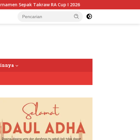
en Sepak Takraw RA Cup I 2026
Putusan Banding Kasus
tutup
ainnya