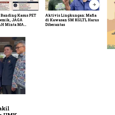
 Banding Kasus PET
Aktivis Lingkungan: Mafia
Perk
lemik, JAGA
di Kawasan SM KGLTL Harus
Kawa
H Minta MA
Diberantas
BKSD
 Peran Bakrie Group
akil
han UMKM