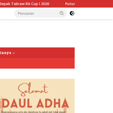
p I 2026
Putusan Banding Kasus PET Tuai Polemik, JA
tutup
ainnya