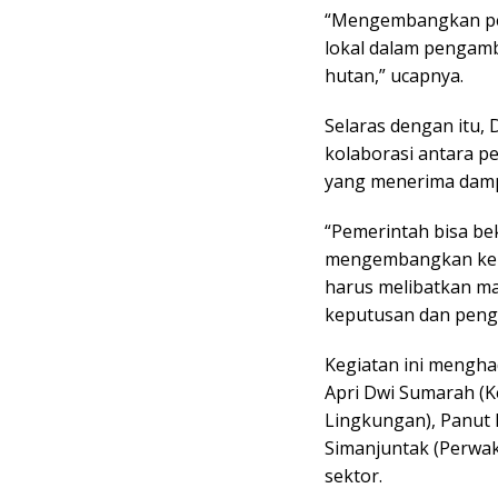
“Mengembangkan pen
lokal dalam pengam
hutan,” ucapnya.
Selaras dengan itu,
kolaborasi antara p
yang menerima damp
“Pemerintah bisa be
mengembangkan kebi
harus melibatkan ma
keputusan dan penge
Kegiatan ini menghad
Apri Dwi Sumarah (K
Lingkungan), Panut 
Simanjuntak (Perwak
sektor.