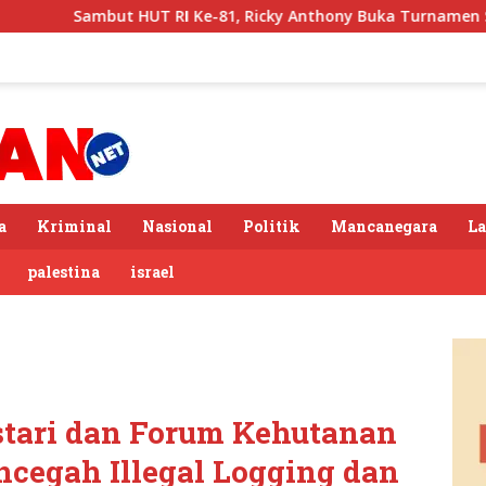
UT RI Ke-81, Ricky Anthony Buka Turnamen Sepak Takraw RA Cu
a
Kriminal
Nasional
Politik
Mancanegara
L
palestina
israel
stari dan Forum Kehutanan
cegah Illegal Logging dan