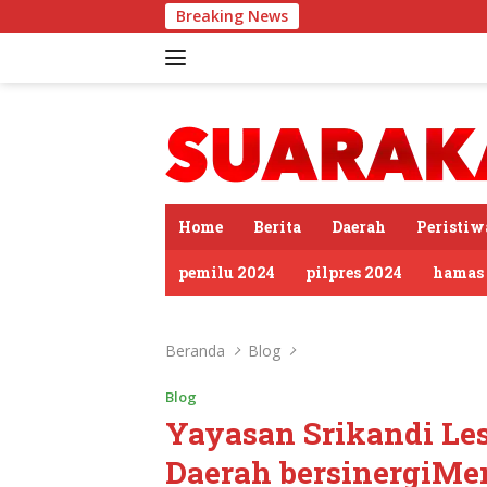
Langsung
Breaking News
Sambut H
ke
konten
tutup
Home
Berita
Daerah
Peristiw
pemilu 2024
pilpres 2024
hamas
Beranda
Blog
Blog
Yayasan Srikandi Le
Daerah bersinergiMen