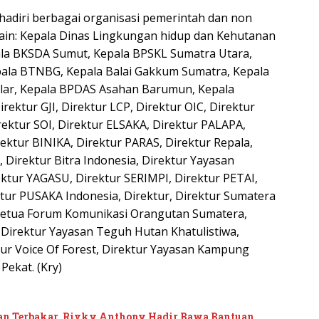
ihadiri berbagai organisasi pemerintah dan non
lain: Kepala Dinas Lingkungan hidup dan Kehutanan
ala BKSDA Sumut, Kepala BPSKL Sumatra Utara,
ala BTNBG, Kepala Balai Gakkum Sumatra, Kepala
ar, Kepala BPDAS Asahan Barumun, Kepala
rektur GJI, Direktur LCP, Direktur OIC, Direktur
irektur SOI, Direktur ELSAKA, Direktur PALAPA,
ektur BINIKA, Direktur PARAS, Direktur Repala,
 Direktur Bitra Indonesia, Direktur Yayasan
rektur YAGASU, Direktur SERIMPI, Direktur PETAI,
ktur PUSAKA Indonesia, Direktur, Direktur Sumatera
, Ketua Forum Komunikasi Orangutan Sumatera,
Direktur Yayasan Teguh Hutan Khatulistiwa,
tur Voice Of Forest, Direktur Yayasan Kampung
Pekat. (Kry)
n Terbakar, Rivky Anthony Hadir Bawa Bantuan