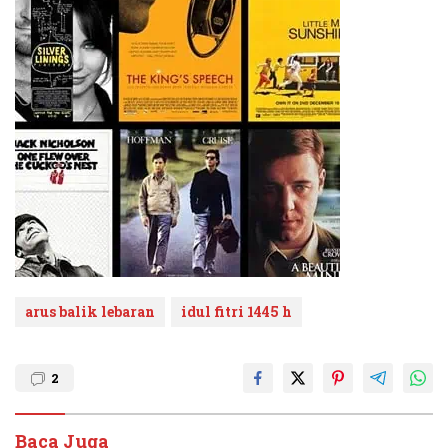
arus balik lebaran
idul fitri 1445 h
2
Baca Juga