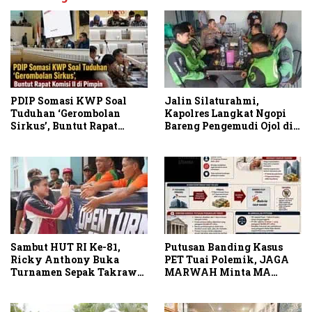
PDIP Somasi KWP Soal
Jalin Silaturahmi,
Tuduhan ‘Gerombolan
Kapolres Langkat Ngopi
Sirkus’, Buntut Rapat
Bareng Pengemudi Ojol di
Komisi II Dipimpin Sufmi
Stabat
Dasco Ahmad
Sambut HUT RI Ke-81,
Putusan Banding Kasus
Ricky Anthony Buka
PET Tuai Polemik, JAGA
Turnamen Sepak Takraw
MARWAH Minta MA
RA Cup I 2026
Periksa Peran Bakrie
Group