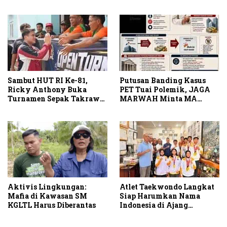
Komisi II Dipimpin Sufmi
Stabat
Dasco Ahmad
Sambut HUT RI Ke-81,
Putusan Banding Kasus
Ricky Anthony Buka
PET Tuai Polemik, JAGA
Turnamen Sepak Takraw
MARWAH Minta MA
RA Cup I 2026
Periksa Peran Bakrie
Group
Aktivis Lingkungan:
Atlet Taekwondo Langkat
Mafia di Kawasan SM
Siap Harumkan Nama
KGLTL Harus Diberantas
Indonesia di Ajang
Internasional G2 Asian