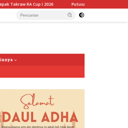
I 2026
Putusan Banding Kasus PET Tuai Polemik, JAGA 
tutup
ainnya