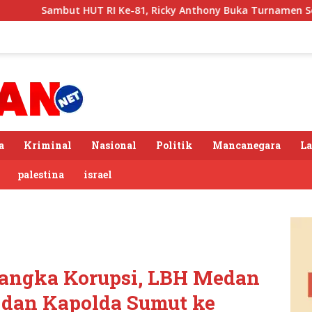
RI Ke-81, Ricky Anthony Buka Turnamen Sepak Takraw RA Cup 
a
Kriminal
Nasional
Politik
Mancanegara
L
palestina
israel
angka Korupsi, LBH Medan
 dan Kapolda Sumut ke