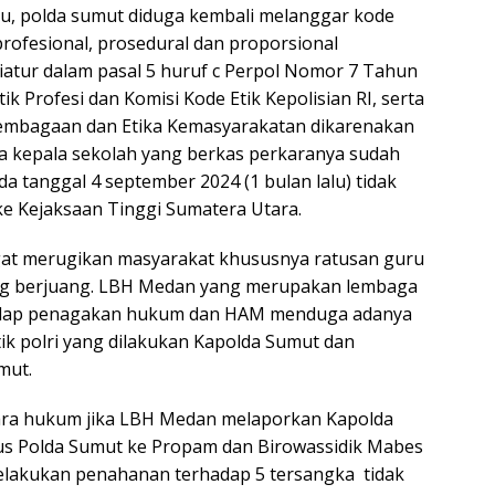
tu, polda sumut diduga kembali melanggar kode
 profesional, prosedural dan proporsional
atur dalam pasal 5 huruf c Perpol Nomor 7 Tahun
ik Profesi dan Komisi Kode Etik Kepolisian RI, serta
lembagaan dan Etika Kemasyarakatan dikarenakan
a kepala sekolah yang berkas perkaranya sudah
a tanggal 4 september 2024 (1 bulan lalu) tidak
ke Kejaksaan Tinggi Sumatera Utara.
gat merugikan masyarakat khususnya ratusan guru
ng berjuang. LBH Medan yang merupakan lembaga
adap penagakan hukum dan HAM menduga adanya
ik polri yang dilakukan Kapolda Sumut dan
mut.
cara hukum jika LBH Medan melaporkan Kapolda
us Polda Sumut ke Propam dan Birowassidik Mabes
melakukan penahanan terhadap 5 tersangka tidak