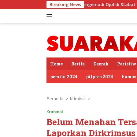
Langsung
kat Ngopi Bareng Pengemudi Ojol di Stabat
Breaking News
Sambut HUT 
ke
konten
tutup
Home
Berita
Daerah
Peristiw
pemilu 2024
pilpres 2024
hamas
Beranda
Kriminal
Kriminal
Belum Menahan Ters
Laporkan Dirkrimsus