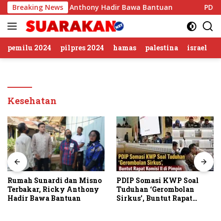
Langsung
erbakar, Ricky Anthony Hadir Bawa Bantuan
Breaking News
PDIP Soma
ke
konten
pemilu 2024
pilpres 2024
hamas
palestina
israel
Kesehatan
unardi dan Misno
Jalin Si
PDIP Somasi KWP Soal
r, Ricky Anthony
Kapolres
Tuduhan ‘Gerombolan
awa Bantuan
Bareng P
Sirkus’, Buntut Rapat
Stabat
Komisi II Dipimpin Sufmi
Dasco Ahmad