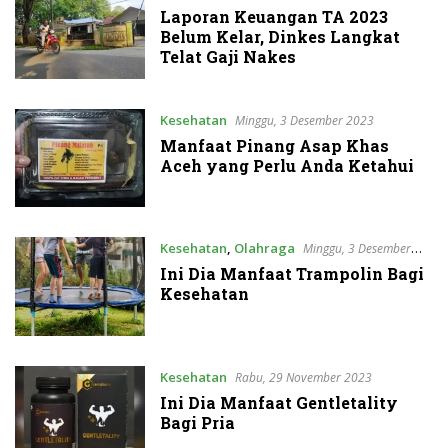
2024
Laporan Keuangan TA 2023
Belum Kelar, Dinkes Langkat
Telat Gaji Nakes
Kesehatan
Minggu, 3 Desember 2023
Manfaat Pinang Asap Khas
Aceh yang Perlu Anda Ketahui
Kesehatan
,
Olahraga
Minggu, 3 Desember
2023
Ini Dia Manfaat Trampolin Bagi
Kesehatan
Kesehatan
Rabu, 29 November 2023
Ini Dia Manfaat Gentletality
Bagi Pria