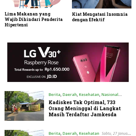
Lima Makanan yang
Kiat Mengatasi Insomnia
Wajib Dihindari Penderita
dengan Efektif
Hipertensi
Berita
,
Daerah
,
Kesehatan
,
Nasional
Selasa, 6 Februari 2024
Kadiskes Tak Optimal, 733
Orang Meninggal di Langkat
Masih Terdaftar Jamkesda
Berita
,
Daerah
,
Kesehatan
Sabtu, 27 Januari