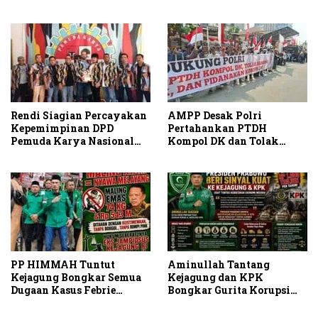
Komisi II Dipimpin Sufmi
Periksa Peran Bakrie
Dasco Ahmad
Group
Rendi Siagian Percayakan
AMPP Desak Polri
Kepemimpinan DPD
Pertahankan PTDH
Pemuda Karya Nasional
Kompol DK dan Tolak
Kota Medan kepada Josef
Upaya Banding
Sembiring
PP HIMMAH Tuntut
Aminullah Tantang
Kejagung Bongkar Semua
Kejagung dan KPK
Dugaan Kasus Febrie
Bongkar Gurita Korupsi
Adriansyah Secara
Rp1.000 Triliun: Kejar
Transparan
Aktor Intelektual dan