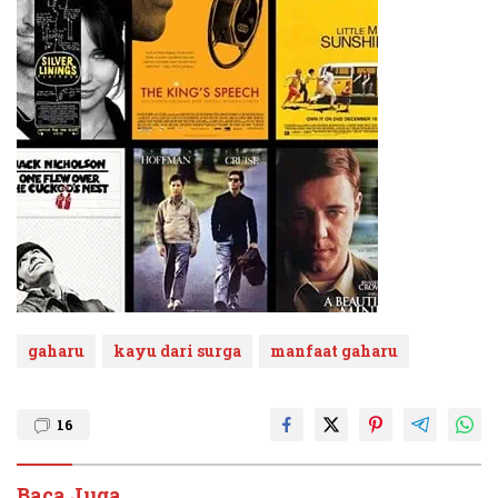
gaharu
kayu dari surga
manfaat gaharu
16
Baca Juga