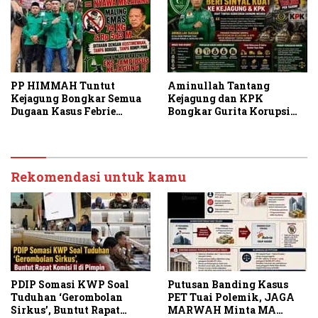
PP HIMMAH Tuntut
Aminullah Tantang
Kejagung Bongkar Semua
Kejagung dan KPK
Dugaan Kasus Febrie
Bongkar Gurita Korupsi
Adriansyah Secara
Rp1.000 Triliun: Kejar
Transparan
Aktor Intelektual dan
Jaringannya!
Rekomendasi untuk kamu
PDIP Somasi KWP Soal
Putusan Banding Kasus
Tuduhan ‘Gerombolan
PET Tuai Polemik, JAGA
Sirkus’, Buntut Rapat
MARWAH Minta MA