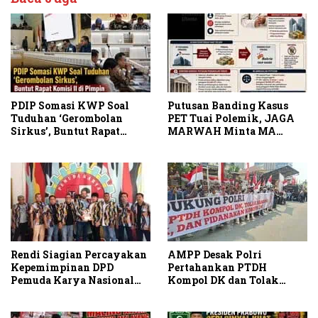
PDIP Somasi KWP Soal
Putusan Banding Kasus
Tuduhan ‘Gerombolan
PET Tuai Polemik, JAGA
Sirkus’, Buntut Rapat
MARWAH Minta MA
Komisi II Dipimpin Sufmi
Periksa Peran Bakrie
Dasco Ahmad
Group
Rendi Siagian Percayakan
AMPP Desak Polri
Kepemimpinan DPD
Pertahankan PTDH
Pemuda Karya Nasional
Kompol DK dan Tolak
Kota Medan kepada Josef
Upaya Banding
Sembiring