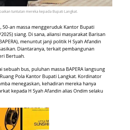
aikan tuntutan mereka kepada Bupati Langkat.
a, 50-an massa menggeruduk Kantor Bupati
/2025) siang. Di sana, aliansi masyarakat Barisan
APERA), menuntut janji politik H Syah Afandin
isasikan. Diantaranya, terkait pembangunan
eri Bertuah.
 sebuah bus, puluhan massa BAPERA langsung
uang Pola Kantor Bupati Langkat. Kordinator
amba menegaskan, kehadiran mereka hanya
kat kepada H Syah Afandin alias Ondim selaku