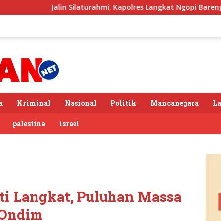
in Silaturahmi, Kapolres Langkat Ngopi Bareng Pengemudi Ojol 
a
Kriminal
Nasional
Politik
Mancanegara
L
palestina
israel
ti Langkat, Puluhan Massa
 Ondim