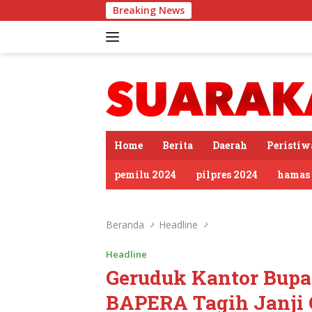
Langsung
Breaking News
Jal
ke
konten
tutup
Home
Berita
Daerah
Peristiw
pemilu 2024
pilpres 2024
hamas
Beranda
Headline
Headline
Geruduk Kantor Bupa
BAPERA Tagih Janji