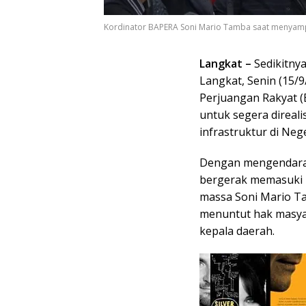
Kordinator BAPERA Soni Mario Tamba saat menyamp
Langkat –
Sedikitny
Langkat, Senin (15/9
Perjuangan Rakyat (B
untuk segera direal
infrastruktur di Neg
Dengan mengendarai
bergerak memasuki R
massa Soni Mario T
menuntut hak masyar
kepala daerah.