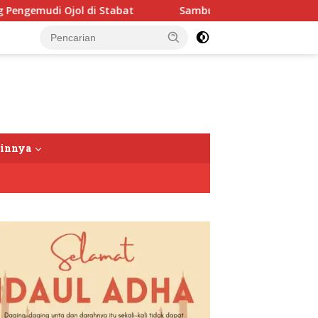
di Stabat
Sambut HUT RI Ke-81, Ricky Anthony Buka Tu
tutup
ainnya