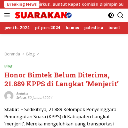
Langsung
mbolan Sirkus’, Buntut Rapat Komisi II Dipimpin Sufmi Dasco
Breaking News
ke
konten
pemilu 2024
pilpres 2024
hamas
palestina
israel
Beranda
Blog
Blog
Honor Bimtek Belum Diterima,
21.889 KPPS di Langkat ‘Menjerit’
Redaksi
Selasa, 30 Januari 2024
Stabat –
Sedikitnya, 21.889 Kelompok Penyelnggara
Pemungutan Suara (KPPS) di Kabupaten Langkat
‘menjerit’. Mereka mengeluhkan uang transportasi