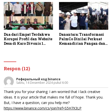
Dua dari Empat Terdakwa
Danantara: Transformasi
Korupsi Profil dan Website
PalmCo Dinilai Perkuat
Desa di Karo Divonis 1
Kemandirian Pangan dan
Tahun Penjara
Energi Nasional
Respon (12)
Реферальный код binance
Sabtu, 14 Desember 2024 pukul 6:00
Thank you for your sharing. I am worried that I lack creative
ideas. It is your article that makes me full of hope. Thank you.
But, I have a question, can you help me?
https://www.binance.com/cs/join?ref=S5H7X3LP