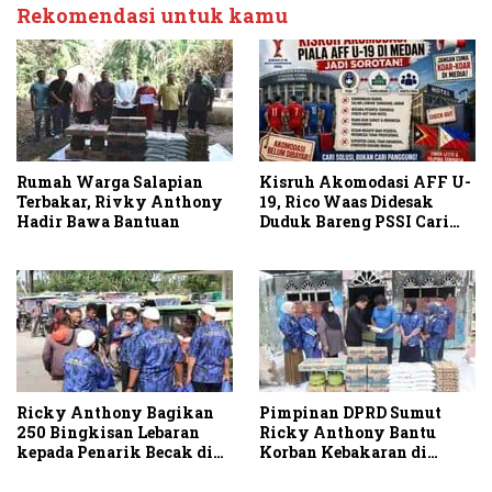
Rekomendasi untuk kamu
Rumah Warga Salapian
Kisruh Akomodasi AFF U-
Terbakar, Rivky Anthony
19, Rico Waas Didesak
Hadir Bawa Bantuan
Duduk Bareng PSSI Cari
Solusi
Ricky Anthony Bagikan
Pimpinan DPRD Sumut
250 Bingkisan Lebaran
Ricky Anthony Bantu
kepada Penarik Becak di
Korban Kebakaran di
Stabat
Sambirejo