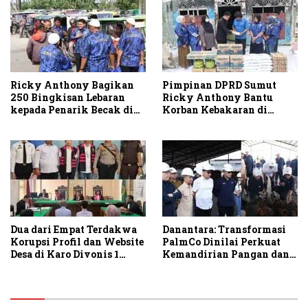
Ricky Anthony Bagikan
Pimpinan DPRD Sumut
250 Bingkisan Lebaran
Ricky Anthony Bantu
kepada Penarik Becak di
Korban Kebakaran di
Stabat
Sambirejo
Dua dari Empat Terdakwa
Danantara: Transformasi
Korupsi Profil dan Website
PalmCo Dinilai Perkuat
Desa di Karo Divonis 1
Kemandirian Pangan dan
Tahun Penjara
Energi Nasional