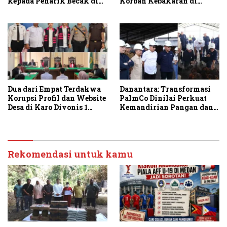
kepada Penarik Becak di
Korban Kebakaran di
Stabat
Sambirejo
Dua dari Empat Terdakwa
Danantara: Transformasi
Korupsi Profil dan Website
PalmCo Dinilai Perkuat
Desa di Karo Divonis 1
Kemandirian Pangan dan
Tahun Penjara
Energi Nasional
Rekomendasi untuk kamu