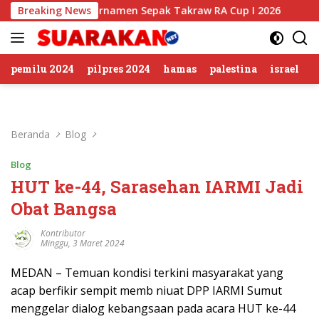
Langsung
 Buka Turnamen Sepak Takraw RA Cup I 2026
Breaking News
Putusan B
ke
konten
pemilu 2024
pilpres 2024
hamas
palestina
israel
Beranda
Blog
Blog
HUT ke-44, Sarasehan IARMI Jadi
Obat Bangsa
Kontributor
Minggu, 3 Maret 2024
MEDAN – Temuan kondisi terkini masyarakat yang
acap berfikir sempit memb niuat DPP IARMI Sumut
menggelar dialog kebangsaan pada acara HUT ke-44