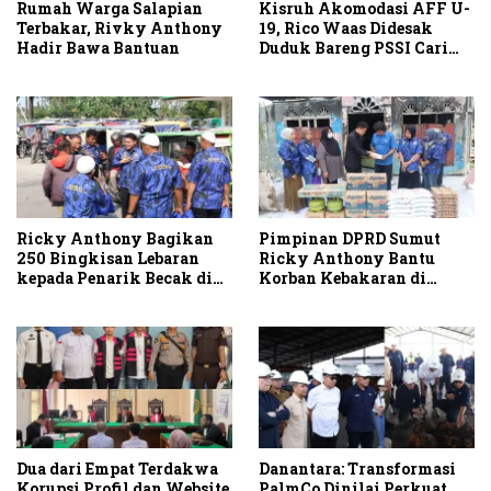
Rumah Warga Salapian
Kisruh Akomodasi AFF U-
Terbakar, Rivky Anthony
19, Rico Waas Didesak
Hadir Bawa Bantuan
Duduk Bareng PSSI Cari
Solusi
Ricky Anthony Bagikan
Pimpinan DPRD Sumut
250 Bingkisan Lebaran
Ricky Anthony Bantu
kepada Penarik Becak di
Korban Kebakaran di
Stabat
Sambirejo
Dua dari Empat Terdakwa
Danantara: Transformasi
Korupsi Profil dan Website
PalmCo Dinilai Perkuat