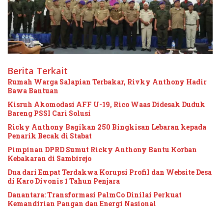
Berita Terkait
Rumah Warga Salapian Terbakar, Rivky Anthony Hadir
Bawa Bantuan
Kisruh Akomodasi AFF U-19, Rico Waas Didesak Duduk
Bareng PSSI Cari Solusi
Ricky Anthony Bagikan 250 Bingkisan Lebaran kepada
Penarik Becak di Stabat
Pimpinan DPRD Sumut Ricky Anthony Bantu Korban
Kebakaran di Sambirejo
Dua dari Empat Terdakwa Korupsi Profil dan Website Desa
di Karo Divonis 1 Tahun Penjara
Danantara: Transformasi PalmCo Dinilai Perkuat
Kemandirian Pangan dan Energi Nasional