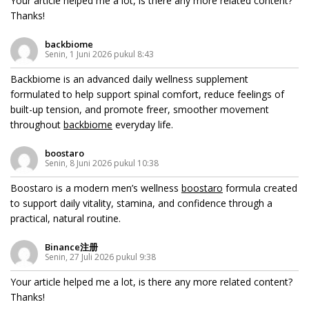
Your article helped me a lot, is there any more related content?
Thanks!
backbiome
Senin, 1 Juni 2026 pukul 8:43
Backbiome is an advanced daily wellness supplement
formulated to help support spinal comfort, reduce feelings of
built-up tension, and promote freer, smoother movement
throughout
backbiome
everyday life.
boostaro
Senin, 8 Juni 2026 pukul 10:38
Boostaro is a modern men’s wellness
boostaro
formula created
to support daily vitality, stamina, and confidence through a
practical, natural routine.
Binance注册
Senin, 27 Juli 2026 pukul 9:38
Your article helped me a lot, is there any more related content?
Thanks!