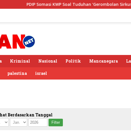
PDIP Somasi KWP Soal Tuduhan ‘Gerombolan Sirkus’, Buntut 
a
Kriminal
Nasional
Politik
Mancanegara
L
palestina
israel
hat Berdasarkan Tanggal