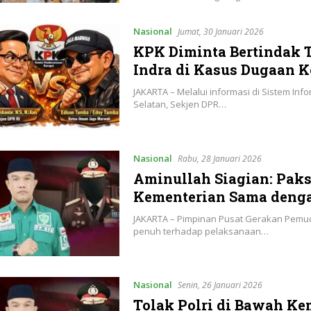
Nasional
Jumat, 30 Januari 2026
KPK Diminta Bertindak 
Indra di Kasus Dugaan 
JAKARTA – Melalui informasi di Sistem Inf
Selatan, Sekjen DPR…
Nasional
Rabu, 28 Januari 2026
Aminullah Siagian: Paks
Kementerian Sama den
JAKARTA – Pimpinan Pusat Gerakan Pemu
penuh terhadap pelaksanaan…
Nasional
Senin, 26 Januari 2026
Tolak Polri di Bawah Ke