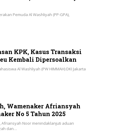
rakan Pemuda Al Washliyah (PP-GPA),
san KPK, Kasus Transaksi
keu Kembali Dipersoalkan
hasiswa Al Washliyah (PW HIMMAH) DKI Jakarta
ah, Wamenaker Afriansyah
aker No 5 Tahun 2025
, Afriansyah Noor menindaklanjuti aduan
azah dan…