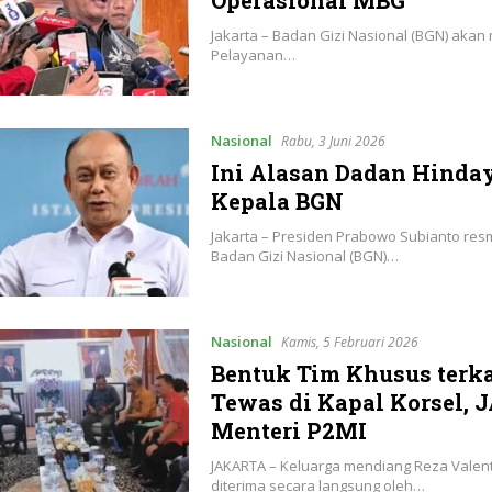
Operasional MBG
Jakarta – Badan Gizi Nasional (BGN) akan
Pelayanan…
Nasional
Rabu, 3 Juni 2026
Ini Alasan Dadan Hinday
Kepala BGN
Jakarta – Presiden Prabowo Subianto re
Badan Gizi Nasional (BGN)…
Nasional
Kamis, 5 Februari 2026
Bentuk Tim Khusus terka
Tewas di Kapal Korsel,
Menteri P2MI
JAKARTA – Keluarga mendiang Reza Valent
diterima secara langsung oleh…