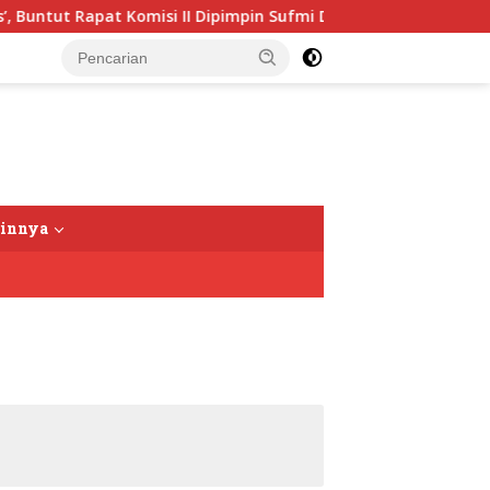
Rapat Komisi II Dipimpin Sufmi Dasco Ahmad
Jalin Sil
tutup
ainnya