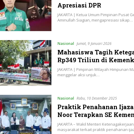
Apresiasi DPR
JAKARTA | Ketua Umum Pimpinan Pusat Ge
Aminullah Siagian, mengapresiasi sikap…
Nasional
Jumat, 9 Januari 2026
Mahasiswa Tagih Ketega
Rp349 Triliun di Kemen
JAKARTA | Pimpinan Wilayah Himpunan Ma
menggelar aksi unjuk…
Nasional
Rabu, 10 Desember 2025
Praktik Penahanan Ijaz
Noor Terapkan SE Kemen
JAKARTA – Wakil Menteri Ketenagakerjaan
masyarakat terkait praktik penahanan ij