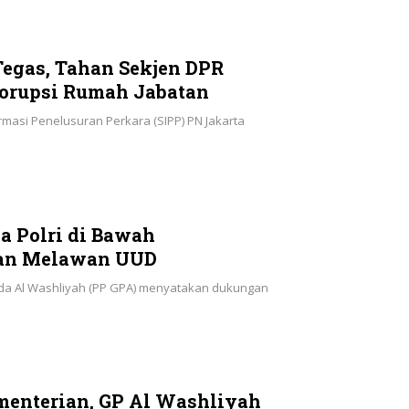
Tegas, Tahan Sekjen DPR
Korupsi Rumah Jabatan
ormasi Penelusuran Perkara (SIPP) PN Jakarta
a Polri di Bawah
gan Melawan UUD
da Al Washliyah (PP GPA) menyatakan dukungan
menterian, GP Al Washliyah