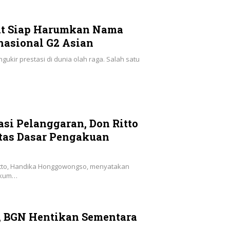
at Siap Harumkan Nama
rnasional G2 Asian
ukir prestasi di dunia olah raga. Salah satu
asi Pelanggaran, Don Ritto
Atas Dasar Pengakuan
itto, Handika Honggowongso, menyatakan
ukum…
G, BGN Hentikan Sementara