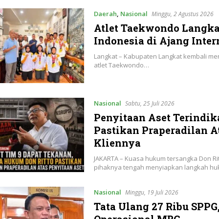
Daerah
,
Nasional
Minggu, 2 Agustus 2026
Atlet Taekwondo Langk
Indonesia di Ajang Inte
Langkat – Kabupaten Langkat kembali meng
atlet Taekwondo…
Nasional
Sabtu, 25 Juli 2026
Penyitaan Aset Terindik
Pastikan Praperadilan 
Kliennya
JAKARTA – Kuasa hukum tersangka Don R
pihaknya tengah menyiapkan langkah h
Nasional
Minggu, 19 Juli 2026
Tata Ulang 27 Ribu SPP