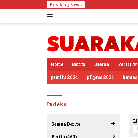
Langsung
Breaking News
ke
konten
tutup
Home
Berita
Daerah
Peristiw
pemilu 2024
pilpres 2024
hamas
Indeks
Li
Semua Berita
Berita (460)