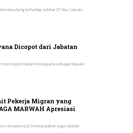
 menata ulang terhadap sekitar 27 ribu Satuan
ana Dicopot dari Jabatan
smi mencopot Dadan Hindayana sebagai Kepala
it Pekerja Migran yang
 JAGA MARWAH Apresiasi
ino Simamora (21) menyatakan lega setelah