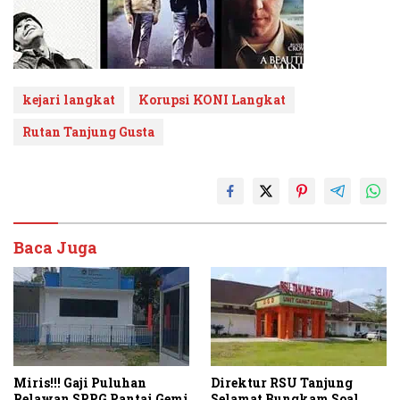
kejari langkat
Korupsi KONI Langkat
Rutan Tanjung Gusta
Baca Juga
Miris!!! Gaji Puluhan
Direktur RSU Tanjung
Relawan SPPG Pantai Gemi
Selamat Bungkam Soal