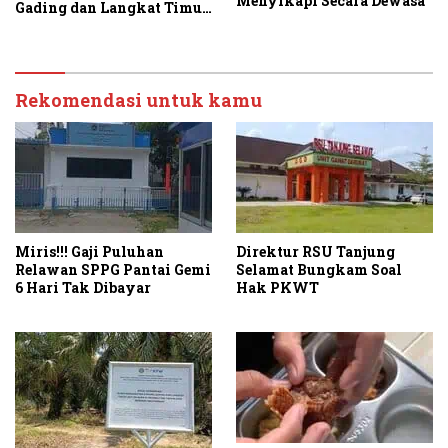
Menyikapi Secara Dewasa
Gading dan Langkat Timur
Laut Disulap Jadi Kebun
Sawit
Rekomendasi untuk kamu
Miris!!! Gaji Puluhan
Direktur RSU Tanjung
Relawan SPPG Pantai Gemi
Selamat Bungkam Soal
6 Hari Tak Dibayar
Hak PKWT