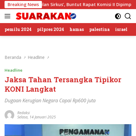
Langsung
 ‘Gerombolan Sirkus’, Buntut Rapat Komisi II Dipimpin Sufmi
Breaking News
ke
konten
pemilu 2024
pilpres 2024
hamas
palestina
israel
Beranda
Headline
Headline
Jaksa Tahan Tersangka Tipikor
KONI Langkat
Dugaan Kerugian Negara Capai Rp600 juta
Redaksi
Selasa, 14 Januari 2025