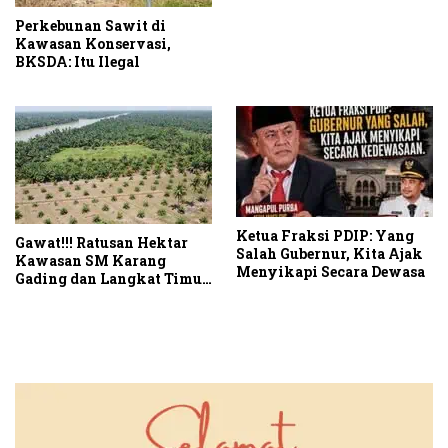
Perkebunan Sawit di
Kawasan Konservasi,
BKSDA: Itu Ilegal
Ketua Fraksi PDIP: Yang
Gawat!!! Ratusan Hektar
Salah Gubernur, Kita Ajak
Kawasan SM Karang
Menyikapi Secara Dewasa
Gading dan Langkat Timur
Laut Disulap Jadi Kebun
Sawit